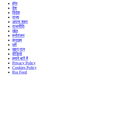
होम
देश
विदेश
राज्य
अपना शहर
राजनीति
खेल
मनोरंजन
क्राइम
धर्म
खान पान
वीडियो
हमारे बारें में
Privacy Policy
Cookies Policy
Rss Feed