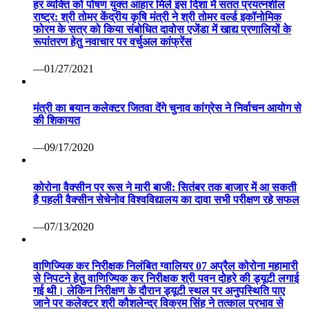
हर व्यक्ति को पोषण युक्त आहार मिले इस दिशा में सतत प्रयत्नशील
राष्ट्र: श्री तोमर केंद्रीय कृषि मंत्री ने श्री तोमर वर्ल्ड इकॉनोमिक
फोरम के सत्र को किया संबोधित दावोस एजेंडा में खाद्य प्रणालियों के
रूपांतरण हेतु नवाचार पर वर्चुअल कांफ्रेंस
—01/27/2021
मंत्री का बयान कलेक्टर जितवा देंगे चुनाव कांग्रेस ने निर्वाचन आयोग से
की शिकायत
—09/17/2020
कोरोना वैक्सीन पर रूस ने मारी बाजी: सितंबर तक बाजार में आ सकती
है पहली वैक्सीन सेचेनोव विश्वविद्यालय का दावा सभी परीक्षण रहे सफल
—07/13/2020
वाणिज्यिक कर निरीक्षक निलंबित ग्वालियर 07 अप्रैल कोरोना महामारी
से निपटने हेतु वाणिज्यिक कर निरीक्षक श्री पवन दोहरे की ड्यूटी लगाई
गई थी। लेकिन निरीक्षण के दौरान ड्यूटी स्थल पर अनुपस्थिति पाए
जाने पर कलेक्टर श्री कौशलेन्द्र विक्रम सिंह ने तत्काल प्रभाव से