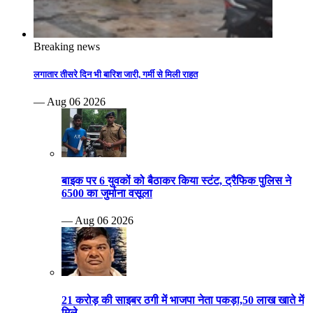
Breaking news
लगातार तीसरे दिन भी बारिश जारी, गर्मी से मिली राहत
— Aug 06 2026
बाइक पर 6 युवकों को बैठाकर किया स्टंट, ट्रैफिक पुलिस ने
6500 का जुर्माना वसूला
— Aug 06 2026
21 करोड़ की साइबर ठगी में भाजपा नेता पकड़ा,50 लाख खाते में
मिले