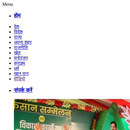
Menu
होम
देश
विदेश
राज्य
अपना शहर
राजनीति
खेल
मनोरंजन
क्राइम
धर्म
खान पान
वीडियो
संपर्क करें