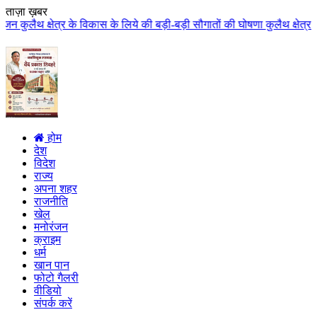
ताज़ा ख़बर
कास के लिये की बड़ी-बड़ी सौगातों की घोषणा कुलैथ क्षेत्र की जनता ने मुख्यमंत्री
होम
देश
विदेश
राज्य
अपना शहर
राजनीति
खेल
मनोरंजन
क्राइम
धर्म
खान पान
फोटो गैलरी
वीडियो
संपर्क करें