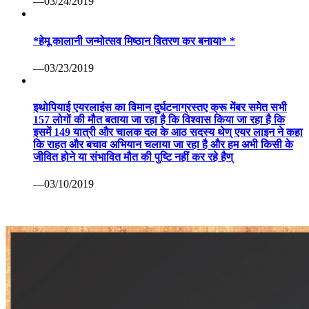
—03/24/2019
*हेमू कालानी जन्मोत्सव मिष्ठान वितरण कर बनाया* *
—03/23/2019
इथोपियाई एयरलाइंस का विमान दुर्घटनाग्रस्तए क्रू मेंबर समेत सभी
157 लोगों की मौत बताया जा रहा है कि विश्वास किया जा रहा है कि
इसमें 149 यात्री और चालक दल के आठ सदस्य थेण् एयर लाइन ने कहा
कि राहत और बचाव अभियान चलाया जा रहा है और हम अभी किसी के
जीवित होने या संभावित मौत की पुष्टि नहीं कर रहे हैण्
—03/10/2019