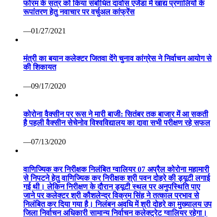
फोरम के सत्र को किया संबोधित दावोस एजेंडा में खाद्य प्रणालियों के
रूपांतरण हेतु नवाचार पर वर्चुअल कांफ्रेंस
—01/27/2021
मंत्री का बयान कलेक्टर जितवा देंगे चुनाव कांग्रेस ने निर्वाचन आयोग से
की शिकायत
—09/17/2020
कोरोना वैक्सीन पर रूस ने मारी बाजी: सितंबर तक बाजार में आ सकती
है पहली वैक्सीन सेचेनोव विश्वविद्यालय का दावा सभी परीक्षण रहे सफल
—07/13/2020
वाणिज्यिक कर निरीक्षक निलंबित ग्वालियर 07 अप्रैल कोरोना महामारी
से निपटने हेतु वाणिज्यिक कर निरीक्षक श्री पवन दोहरे की ड्यूटी लगाई
गई थी। लेकिन निरीक्षण के दौरान ड्यूटी स्थल पर अनुपस्थिति पाए
जाने पर कलेक्टर श्री कौशलेन्द्र विक्रम सिंह ने तत्काल प्रभाव से
निलंबित कर दिया गया है। निलंबन अवधि में श्री दोहरे का मुख्यालय उप
जिला निर्वाचन अधिकारी सामान्य निर्वाचन कलेक्ट्रेट ग्वालियर रहेगा।