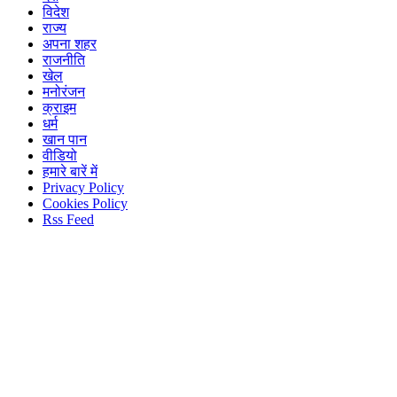
विदेश
राज्य
अपना शहर
राजनीति
खेल
मनोरंजन
क्राइम
धर्म
खान पान
वीडियो
हमारे बारें में
Privacy Policy
Cookies Policy
Rss Feed