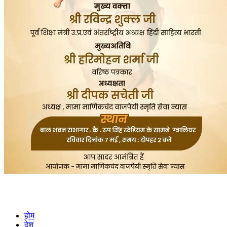
होम
देश