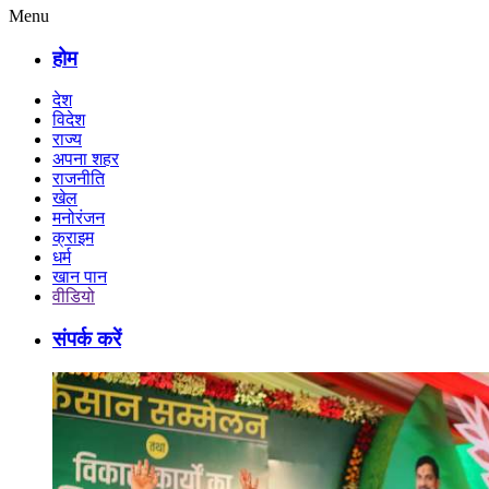
Menu
होम
देश
विदेश
राज्य
अपना शहर
राजनीति
खेल
मनोरंजन
क्राइम
धर्म
खान पान
वीडियो
संपर्क करें