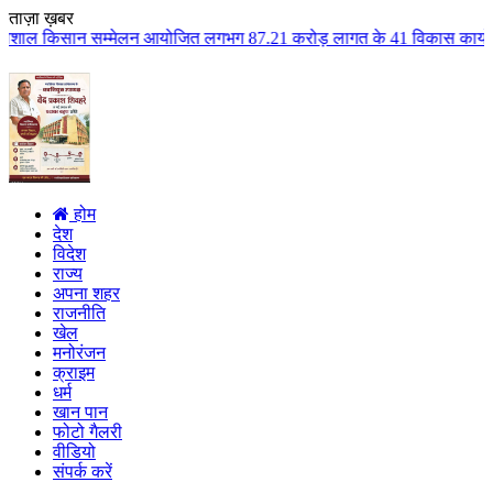
ताज़ा ख़बर
मेलन आयोजित लगभग 87.21 करोड़ लागत के 41 विकास कार्यों का किया लोकार्पण एवं भ
होम
देश
विदेश
राज्य
अपना शहर
राजनीति
खेल
मनोरंजन
क्राइम
धर्म
खान पान
फोटो गैलरी
वीडियो
संपर्क करें