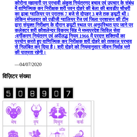
कोरोना महामारी पर प्रभावी अंकुश नियंत्रणए बचाव एवं उपचार के संबंध
में वाणिज्यिक कर निरीक्षक श्री पवन दोहरे की बेला की बावड़ीए चौधरी
का ढ़ाबा ग्वालियर पर प्रातरू 7 बजे से दोपहर 3 बजे तक ड्यूटी थी।
लेकिन मंगलवार को एडीजी ग्वालियर रेंज एवं जिला प्रशासन की टीम
द्वारा संयुक्त निरीक्षण के दौरान ड्यूटी स्थल पर अनुपस्थित पाए जाने पर
कलेक्टर श्री कौशलेन्द्र विक्रम सिंह ने मध्यप्रदेश सिविल सेवा
;वर्गीकरण नियंत्रण एवं अपीलद्ध नियम 1966 में प्रदत्त शक्तियों का
प्रयोग करते हुए वाणिज्यिक कर निरीक्षक श्री दोहरे को तत्काल प्रभाव
से निलंबित कर दिया है। श्री दोहरे को नियमानुसार जीवन निर्वाह भत्ते
की पात्रता रहेगी।
—04/07/2020
विज़िटर संख्या