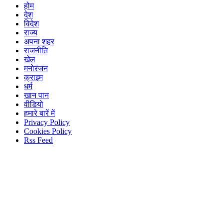
होम
देश
विदेश
राज्य
अपना शहर
राजनीति
खेल
मनोरंजन
क्राइम
धर्म
खान पान
वीडियो
हमारे बारें में
Privacy Policy
Cookies Policy
Rss Feed