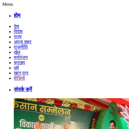
Menu
होम
देश
विदेश
राज्य
अपना शहर
राजनीति
खेल
मनोरंजन
क्राइम
धर्म
खान पान
वीडियो
संपर्क करें