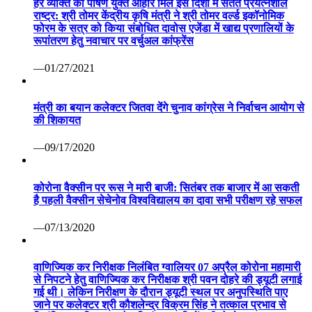
हर व्यक्ति को पोषण युक्त आहार मिले इस दिशा में सतत प्रयत्नशील
राष्ट्र: श्री तोमर केंद्रीय कृषि मंत्री ने श्री तोमर वर्ल्ड इकॉनोमिक
फोरम के सत्र को किया संबोधित दावोस एजेंडा में खाद्य प्रणालियों के
रूपांतरण हेतु नवाचार पर वर्चुअल कांफ्रेंस
—01/27/2021
मंत्री का बयान कलेक्टर जितवा देंगे चुनाव कांग्रेस ने निर्वाचन आयोग से
की शिकायत
—09/17/2020
कोरोना वैक्सीन पर रूस ने मारी बाजी: सितंबर तक बाजार में आ सकती
है पहली वैक्सीन सेचेनोव विश्वविद्यालय का दावा सभी परीक्षण रहे सफल
—07/13/2020
वाणिज्यिक कर निरीक्षक निलंबित ग्वालियर 07 अप्रैल कोरोना महामारी
से निपटने हेतु वाणिज्यिक कर निरीक्षक श्री पवन दोहरे की ड्यूटी लगाई
गई थी। लेकिन निरीक्षण के दौरान ड्यूटी स्थल पर अनुपस्थिति पाए
जाने पर कलेक्टर श्री कौशलेन्द्र विक्रम सिंह ने तत्काल प्रभाव से