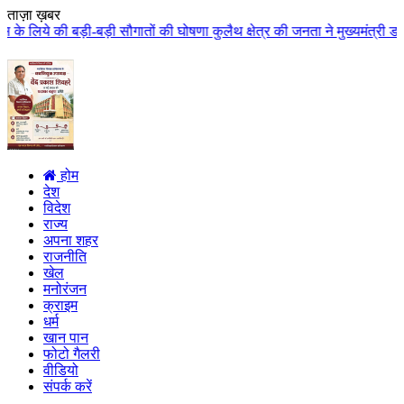
ताज़ा ख़बर
सौगातों की घोषणा कुलैथ क्षेत्र की जनता ने मुख्यमंत्री डॉ. यादव का किया आत्मी
होम
देश
विदेश
राज्य
अपना शहर
राजनीति
खेल
मनोरंजन
क्राइम
धर्म
खान पान
फोटो गैलरी
वीडियो
संपर्क करें