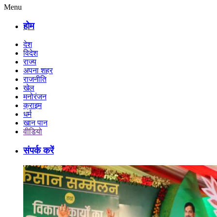
Menu
होम
देश
विदेश
राज्य
अपना शहर
राजनीति
खेल
मनोरंजन
क्राइम
धर्म
खान पान
वीडियो
संपर्क करें