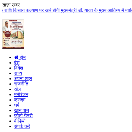
ताज़ा ख़बर
्याण पर खर्च होगी मुख्यमंत्री डॉ. यादव के मुख्य आतिथ्य में ग्वालियर जिले के 
होम
देश
विदेश
राज्य
अपना शहर
राजनीति
खेल
मनोरंजन
क्राइम
धर्म
खान पान
फोटो गैलरी
वीडियो
संपर्क करें