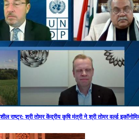
ल राष्ट्र: श्री तोमर केंद्रीय कृषि मंत्री ने श्री तोमर वर्ल्ड इकॉनो