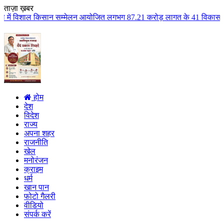
ताज़ा ख़बर
 सम्मेलन आयोजित लगभग 87.21 करोड़ लागत के 41 विकास कार्यों का किया लोकार्पण ए
होम
देश
विदेश
राज्य
अपना शहर
राजनीति
खेल
मनोरंजन
क्राइम
धर्म
खान पान
फोटो गैलरी
वीडियो
संपर्क करें