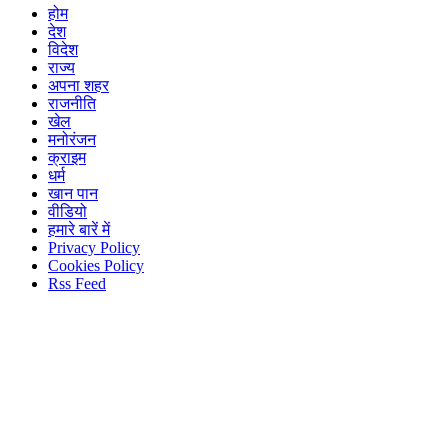
होम
देश
विदेश
राज्य
अपना शहर
राजनीति
खेल
मनोरंजन
क्राइम
धर्म
खान पान
वीडियो
हमारे बारें में
Privacy Policy
Cookies Policy
Rss Feed