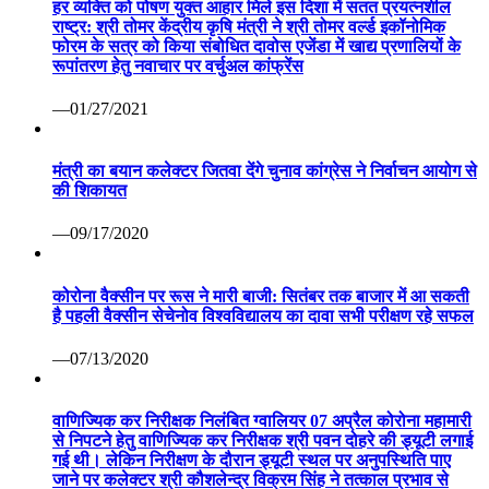
हर व्यक्ति को पोषण युक्त आहार मिले इस दिशा में सतत प्रयत्नशील
राष्ट्र: श्री तोमर केंद्रीय कृषि मंत्री ने श्री तोमर वर्ल्ड इकॉनोमिक
फोरम के सत्र को किया संबोधित दावोस एजेंडा में खाद्य प्रणालियों के
रूपांतरण हेतु नवाचार पर वर्चुअल कांफ्रेंस
—01/27/2021
मंत्री का बयान कलेक्टर जितवा देंगे चुनाव कांग्रेस ने निर्वाचन आयोग से
की शिकायत
—09/17/2020
कोरोना वैक्सीन पर रूस ने मारी बाजी: सितंबर तक बाजार में आ सकती
है पहली वैक्सीन सेचेनोव विश्वविद्यालय का दावा सभी परीक्षण रहे सफल
—07/13/2020
वाणिज्यिक कर निरीक्षक निलंबित ग्वालियर 07 अप्रैल कोरोना महामारी
से निपटने हेतु वाणिज्यिक कर निरीक्षक श्री पवन दोहरे की ड्यूटी लगाई
गई थी। लेकिन निरीक्षण के दौरान ड्यूटी स्थल पर अनुपस्थिति पाए
जाने पर कलेक्टर श्री कौशलेन्द्र विक्रम सिंह ने तत्काल प्रभाव से