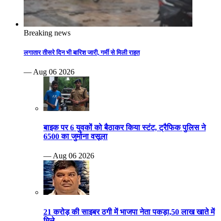
Breaking news
लगातार तीसरे दिन भी बारिश जारी, गर्मी से मिली राहत
— Aug 06 2026
बाइक पर 6 युवकों को बैठाकर किया स्टंट, ट्रैफिक पुलिस ने
6500 का जुर्माना वसूला
— Aug 06 2026
21 करोड़ की साइबर ठगी में भाजपा नेता पकड़ा,50 लाख खाते में
मिले