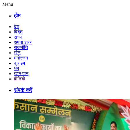
Menu
होम
देश
विदेश
राज्य
अपना शहर
राजनीति
खेल
मनोरंजन
क्राइम
धर्म
खान पान
वीडियो
संपर्क करें