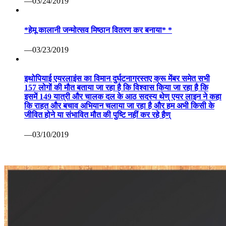
—03/24/2019
*हेमू कालानी जन्मोत्सव मिष्ठान वितरण कर बनाया* *
—03/23/2019
इथोपियाई एयरलाइंस का विमान दुर्घटनाग्रस्तए क्रू मेंबर समेत सभी
157 लोगों की मौत बताया जा रहा है कि विश्वास किया जा रहा है कि
इसमें 149 यात्री और चालक दल के आठ सदस्य थेण् एयर लाइन ने कहा
कि राहत और बचाव अभियान चलाया जा रहा है और हम अभी किसी के
जीवित होने या संभावित मौत की पुष्टि नहीं कर रहे हैण्
—03/10/2019