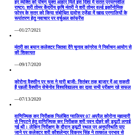
हर व्यक्ति को पोषण युक्त आहार मिले इस दिशा में सतत प्रयत्नशील
राष्ट्र: श्री तोमर केंद्रीय कृषि मंत्री ने श्री तोमर वर्ल्ड इकॉनोमिक
फोरम के सत्र को किया संबोधित दावोस एजेंडा में खाद्य प्रणालियों के
रूपांतरण हेतु नवाचार पर वर्चुअल कांफ्रेंस
—01/27/2021
मंत्री का बयान कलेक्टर जितवा देंगे चुनाव कांग्रेस ने निर्वाचन आयोग से
की शिकायत
—09/17/2020
कोरोना वैक्सीन पर रूस ने मारी बाजी: सितंबर तक बाजार में आ सकती
है पहली वैक्सीन सेचेनोव विश्वविद्यालय का दावा सभी परीक्षण रहे सफल
—07/13/2020
वाणिज्यिक कर निरीक्षक निलंबित ग्वालियर 07 अप्रैल कोरोना महामारी
से निपटने हेतु वाणिज्यिक कर निरीक्षक श्री पवन दोहरे की ड्यूटी लगाई
गई थी। लेकिन निरीक्षण के दौरान ड्यूटी स्थल पर अनुपस्थिति पाए
जाने पर कलेक्टर श्री कौशलेन्द्र विक्रम सिंह ने तत्काल प्रभाव से