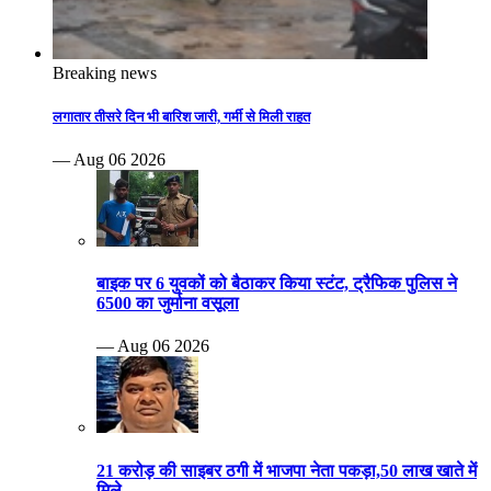
Breaking news
लगातार तीसरे दिन भी बारिश जारी, गर्मी से मिली राहत
— Aug 06 2026
बाइक पर 6 युवकों को बैठाकर किया स्टंट, ट्रैफिक पुलिस ने
6500 का जुर्माना वसूला
— Aug 06 2026
21 करोड़ की साइबर ठगी में भाजपा नेता पकड़ा,50 लाख खाते में
मिले