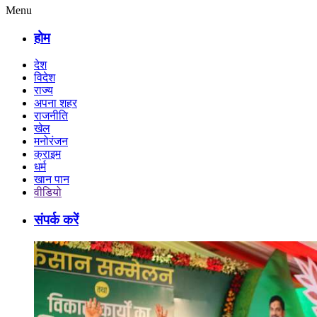
Menu
होम
देश
विदेश
राज्य
अपना शहर
राजनीति
खेल
मनोरंजन
क्राइम
धर्म
खान पान
वीडियो
संपर्क करें