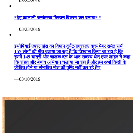
—03/24/2019
*हेमू कालानी जन्मोत्सव मिष्ठान वितरण कर बनाया* *
—03/23/2019
इथोपियाई एयरलाइंस का विमान दुर्घटनाग्रस्तए क्रू मेंबर समेत सभी
157 लोगों की मौत बताया जा रहा है कि विश्वास किया जा रहा है कि
इसमें 149 यात्री और चालक दल के आठ सदस्य थेण् एयर लाइन ने कहा
कि राहत और बचाव अभियान चलाया जा रहा है और हम अभी किसी के
जीवित होने या संभावित मौत की पुष्टि नहीं कर रहे हैण्
—03/10/2019