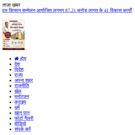
ताज़ा ख़बर
न आयोजित लगभग 87.21 करोड़ लागत के 41 विकास कार्यों का किया लोकार्पण एवं भूमि
होम
देश
विदेश
राज्य
अपना शहर
राजनीति
खेल
मनोरंजन
क्राइम
धर्म
खान पान
फोटो गैलरी
वीडियो
संपर्क करें