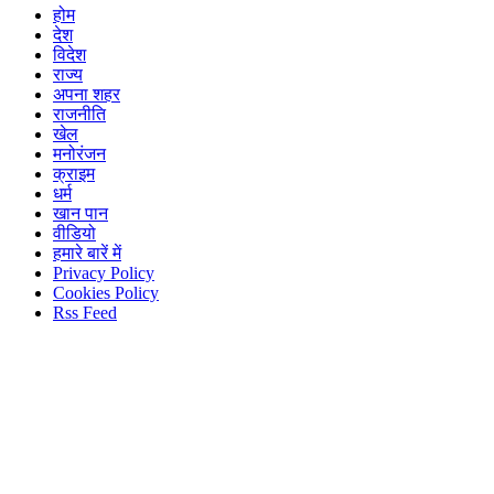
होम
देश
विदेश
राज्य
अपना शहर
राजनीति
खेल
मनोरंजन
क्राइम
धर्म
खान पान
वीडियो
हमारे बारें में
Privacy Policy
Cookies Policy
Rss Feed