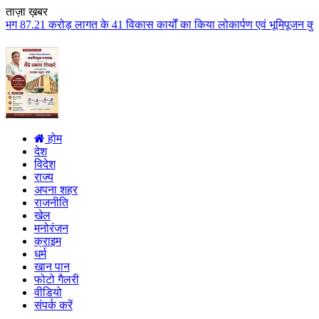
ताज़ा ख़बर
 के 41 विकास कार्यों का किया लोकार्पण एवं भूमिपूजन कुलैथ क्षेत्र के विकास के
होम
देश
विदेश
राज्य
अपना शहर
राजनीति
खेल
मनोरंजन
क्राइम
धर्म
खान पान
फोटो गैलरी
वीडियो
संपर्क करें