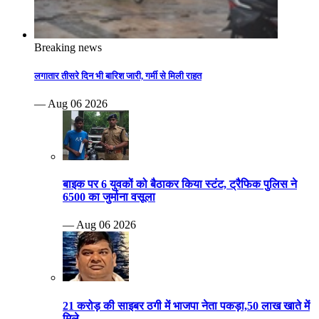
Breaking news
लगातार तीसरे दिन भी बारिश जारी, गर्मी से मिली राहत
— Aug 06 2026
बाइक पर 6 युवकों को बैठाकर किया स्टंट, ट्रैफिक पुलिस ने
6500 का जुर्माना वसूला
— Aug 06 2026
21 करोड़ की साइबर ठगी में भाजपा नेता पकड़ा,50 लाख खाते में
मिले