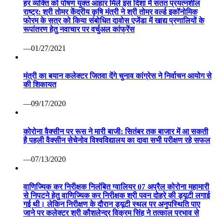
हर व्यक्ति को पोषण युक्त आहार मिले इस दिशा में सतत प्रयत्नशील
राष्ट्र: श्री तोमर केंद्रीय कृषि मंत्री ने श्री तोमर वर्ल्ड इकॉनोमिक
फोरम के सत्र को किया संबोधित दावोस एजेंडा में खाद्य प्रणालियों के
रूपांतरण हेतु नवाचार पर वर्चुअल कांफ्रेंस
—01/27/2021
मंत्री का बयान कलेक्टर जितवा देंगे चुनाव कांग्रेस ने निर्वाचन आयोग से
की शिकायत
—09/17/2020
कोरोना वैक्सीन पर रूस ने मारी बाजी: सितंबर तक बाजार में आ सकती
है पहली वैक्सीन सेचेनोव विश्वविद्यालय का दावा सभी परीक्षण रहे सफल
—07/13/2020
वाणिज्यिक कर निरीक्षक निलंबित ग्वालियर 07 अप्रैल कोरोना महामारी
से निपटने हेतु वाणिज्यिक कर निरीक्षक श्री पवन दोहरे की ड्यूटी लगाई
गई थी। लेकिन निरीक्षण के दौरान ड्यूटी स्थल पर अनुपस्थिति पाए
जाने पर कलेक्टर श्री कौशलेन्द्र विक्रम सिंह ने तत्काल प्रभाव से