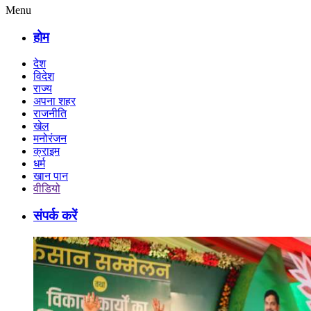
Menu
होम
देश
विदेश
राज्य
अपना शहर
राजनीति
खेल
मनोरंजन
क्राइम
धर्म
खान पान
वीडियो
संपर्क करें