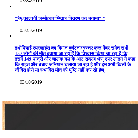
—03/24/2019
*हेमू कालानी जन्मोत्सव मिष्ठान वितरण कर बनाया* *
—03/23/2019
इथोपियाई एयरलाइंस का विमान दुर्घटनाग्रस्तए क्रू मेंबर समेत सभी
157 लोगों की मौत बताया जा रहा है कि विश्वास किया जा रहा है कि
इसमें 149 यात्री और चालक दल के आठ सदस्य थेण् एयर लाइन ने कहा
कि राहत और बचाव अभियान चलाया जा रहा है और हम अभी किसी के
जीवित होने या संभावित मौत की पुष्टि नहीं कर रहे हैण्
—03/10/2019