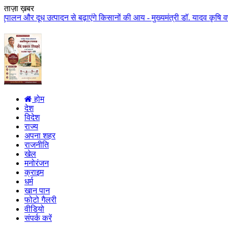
ताज़ा ख़बर
्पादन से बढ़ाएंगे किसानों की आय - मुख्यमंत्री डॉ. यादव कृषि वर्ष में एक लाख 
होम
देश
विदेश
राज्य
अपना शहर
राजनीति
खेल
मनोरंजन
क्राइम
धर्म
खान पान
फोटो गैलरी
वीडियो
संपर्क करें