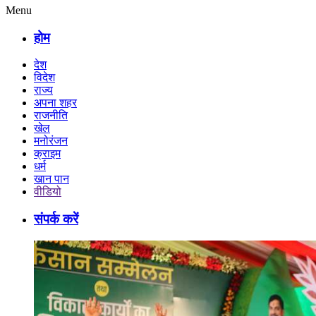
Menu
होम
देश
विदेश
राज्य
अपना शहर
राजनीति
खेल
मनोरंजन
क्राइम
धर्म
खान पान
वीडियो
संपर्क करें