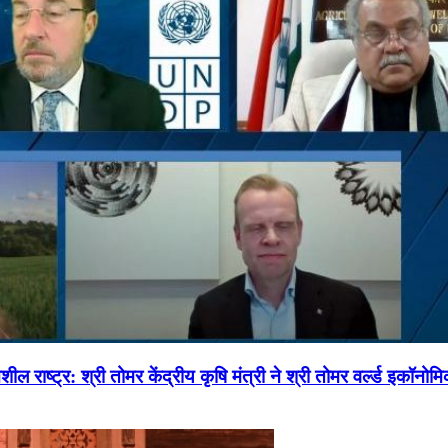
ल राष्ट्र: श्री तोमर केंद्रीय कृषि मंत्री ने श्री तोमर वर्ल्ड इकॉनो