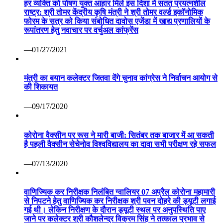
हर व्यक्ति को पोषण युक्त आहार मिले इस दिशा में सतत प्रयत्नशील
राष्ट्र: श्री तोमर केंद्रीय कृषि मंत्री ने श्री तोमर वर्ल्ड इकॉनोमिक
फोरम के सत्र को किया संबोधित दावोस एजेंडा में खाद्य प्रणालियों के
रूपांतरण हेतु नवाचार पर वर्चुअल कांफ्रेंस
—01/27/2021
मंत्री का बयान कलेक्टर जितवा देंगे चुनाव कांग्रेस ने निर्वाचन आयोग से
की शिकायत
—09/17/2020
कोरोना वैक्सीन पर रूस ने मारी बाजी: सितंबर तक बाजार में आ सकती
है पहली वैक्सीन सेचेनोव विश्वविद्यालय का दावा सभी परीक्षण रहे सफल
—07/13/2020
वाणिज्यिक कर निरीक्षक निलंबित ग्वालियर 07 अप्रैल कोरोना महामारी
से निपटने हेतु वाणिज्यिक कर निरीक्षक श्री पवन दोहरे की ड्यूटी लगाई
गई थी। लेकिन निरीक्षण के दौरान ड्यूटी स्थल पर अनुपस्थिति पाए
जाने पर कलेक्टर श्री कौशलेन्द्र विक्रम सिंह ने तत्काल प्रभाव से