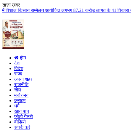
ताज़ा ख़बर
्मेलन आयोजित लगभग 87.21 करोड़ लागत के 41 विकास कार्यों का किया लोकार्पण एवं 
होम
देश
विदेश
राज्य
अपना शहर
राजनीति
खेल
मनोरंजन
क्राइम
धर्म
खान पान
फोटो गैलरी
वीडियो
संपर्क करें