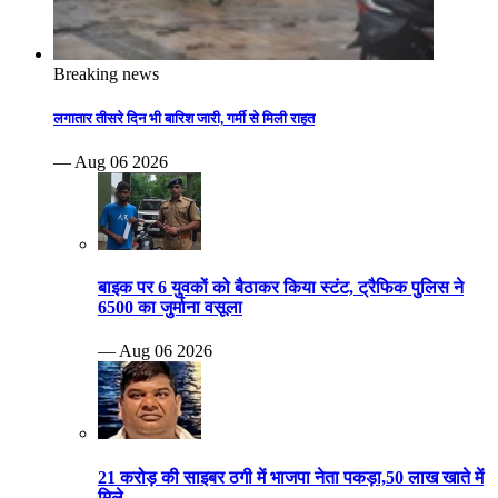
Breaking news
लगातार तीसरे दिन भी बारिश जारी, गर्मी से मिली राहत
— Aug 06 2026
बाइक पर 6 युवकों को बैठाकर किया स्टंट, ट्रैफिक पुलिस ने
6500 का जुर्माना वसूला
— Aug 06 2026
21 करोड़ की साइबर ठगी में भाजपा नेता पकड़ा,50 लाख खाते में
मिले