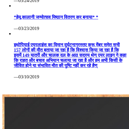
—03/24/2019
*हेमू कालानी जन्मोत्सव मिष्ठान वितरण कर बनाया* *
—03/23/2019
इथोपियाई एयरलाइंस का विमान दुर्घटनाग्रस्तए क्रू मेंबर समेत सभी
157 लोगों की मौत बताया जा रहा है कि विश्वास किया जा रहा है कि
इसमें 149 यात्री और चालक दल के आठ सदस्य थेण् एयर लाइन ने कहा
कि राहत और बचाव अभियान चलाया जा रहा है और हम अभी किसी के
जीवित होने या संभावित मौत की पुष्टि नहीं कर रहे हैण्
—03/10/2019