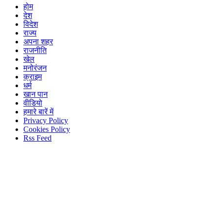
होम
देश
विदेश
राज्य
अपना शहर
राजनीति
खेल
मनोरंजन
क्राइम
धर्म
खान पान
वीडियो
हमारे बारें में
Privacy Policy
Cookies Policy
Rss Feed