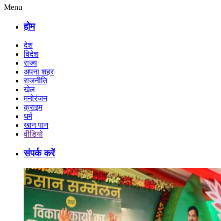
Menu
होम
देश
विदेश
राज्य
अपना शहर
राजनीति
खेल
मनोरंजन
क्राइम
धर्म
खान पान
वीडियो
संपर्क करें