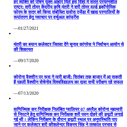
हर व्यक्ति को पोषण युक्त आहार मिले इस दिशा में सतत प्रयत्नशील
राष्ट्र: श्री तोमर केंद्रीय कृषि मंत्री ने श्री तोमर वर्ल्ड इकॉनोमिक
फोरम के सत्र को किया संबोधित दावोस एजेंडा में खाद्य प्रणालियों के
रूपांतरण हेतु नवाचार पर वर्चुअल कांफ्रेंस
—01/27/2021
मंत्री का बयान कलेक्टर जितवा देंगे चुनाव कांग्रेस ने निर्वाचन आयोग से
की शिकायत
—09/17/2020
कोरोना वैक्सीन पर रूस ने मारी बाजी: सितंबर तक बाजार में आ सकती
है पहली वैक्सीन सेचेनोव विश्वविद्यालय का दावा सभी परीक्षण रहे सफल
—07/13/2020
वाणिज्यिक कर निरीक्षक निलंबित ग्वालियर 07 अप्रैल कोरोना महामारी
से निपटने हेतु वाणिज्यिक कर निरीक्षक श्री पवन दोहरे की ड्यूटी लगाई
गई थी। लेकिन निरीक्षण के दौरान ड्यूटी स्थल पर अनुपस्थिति पाए
जाने पर कलेक्टर श्री कौशलेन्द्र विक्रम सिंह ने तत्काल प्रभाव से