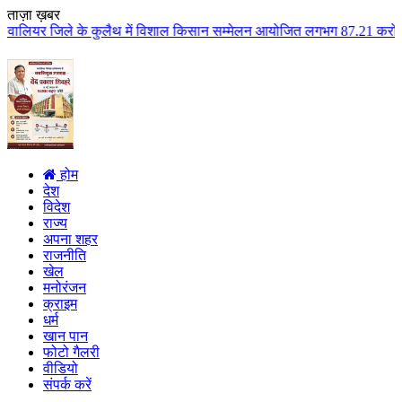
ताज़ा ख़बर
कुलैथ में विशाल किसान सम्मेलन आयोजित लगभग 87.21 करोड़ लागत के 41 विकास कार्य
होम
देश
विदेश
राज्य
अपना शहर
राजनीति
खेल
मनोरंजन
क्राइम
धर्म
खान पान
फोटो गैलरी
वीडियो
संपर्क करें