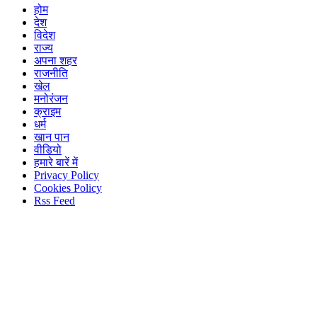
होम
देश
विदेश
राज्य
अपना शहर
राजनीति
खेल
मनोरंजन
क्राइम
धर्म
खान पान
वीडियो
हमारे बारें में
Privacy Policy
Cookies Policy
Rss Feed