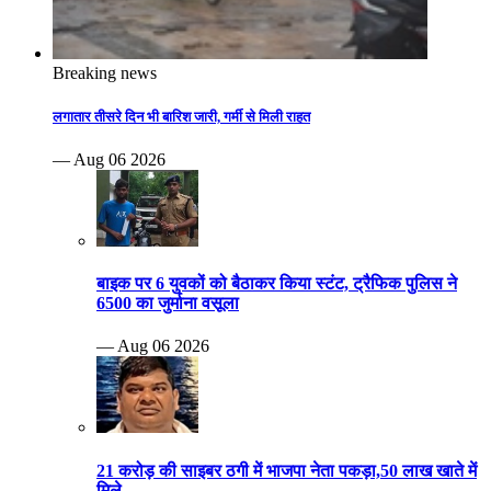
Breaking news
लगातार तीसरे दिन भी बारिश जारी, गर्मी से मिली राहत
— Aug 06 2026
बाइक पर 6 युवकों को बैठाकर किया स्टंट, ट्रैफिक पुलिस ने
6500 का जुर्माना वसूला
— Aug 06 2026
21 करोड़ की साइबर ठगी में भाजपा नेता पकड़ा,50 लाख खाते में
मिले