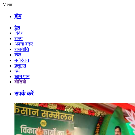
Menu
होम
देश
विदेश
राज्य
अपना शहर
राजनीति
खेल
मनोरंजन
क्राइम
धर्म
खान पान
वीडियो
संपर्क करें