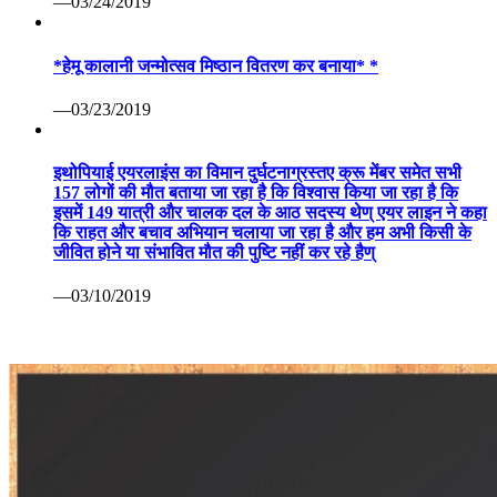
—03/24/2019
*हेमू कालानी जन्मोत्सव मिष्ठान वितरण कर बनाया* *
—03/23/2019
इथोपियाई एयरलाइंस का विमान दुर्घटनाग्रस्तए क्रू मेंबर समेत सभी
157 लोगों की मौत बताया जा रहा है कि विश्वास किया जा रहा है कि
इसमें 149 यात्री और चालक दल के आठ सदस्य थेण् एयर लाइन ने कहा
कि राहत और बचाव अभियान चलाया जा रहा है और हम अभी किसी के
जीवित होने या संभावित मौत की पुष्टि नहीं कर रहे हैण्
—03/10/2019