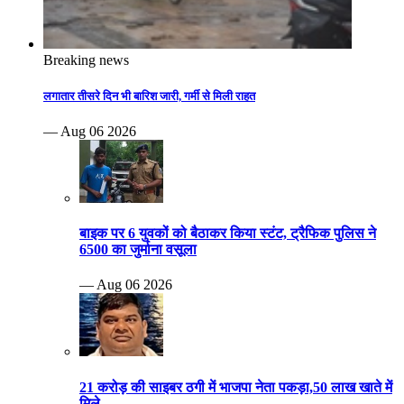
Breaking news
लगातार तीसरे दिन भी बारिश जारी, गर्मी से मिली राहत
— Aug 06 2026
बाइक पर 6 युवकों को बैठाकर किया स्टंट, ट्रैफिक पुलिस ने
6500 का जुर्माना वसूला
— Aug 06 2026
21 करोड़ की साइबर ठगी में भाजपा नेता पकड़ा,50 लाख खाते में
मिले