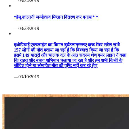
—03/24/2019
*हेमू कालानी जन्मोत्सव मिष्ठान वितरण कर बनाया* *
—03/23/2019
इथोपियाई एयरलाइंस का विमान दुर्घटनाग्रस्तए क्रू मेंबर समेत सभी
157 लोगों की मौत बताया जा रहा है कि विश्वास किया जा रहा है कि
इसमें 149 यात्री और चालक दल के आठ सदस्य थेण् एयर लाइन ने कहा
कि राहत और बचाव अभियान चलाया जा रहा है और हम अभी किसी के
जीवित होने या संभावित मौत की पुष्टि नहीं कर रहे हैण्
—03/10/2019