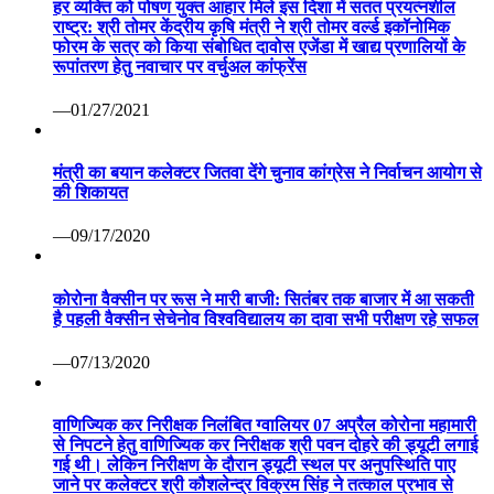
हर व्यक्ति को पोषण युक्त आहार मिले इस दिशा में सतत प्रयत्नशील
राष्ट्र: श्री तोमर केंद्रीय कृषि मंत्री ने श्री तोमर वर्ल्ड इकॉनोमिक
फोरम के सत्र को किया संबोधित दावोस एजेंडा में खाद्य प्रणालियों के
रूपांतरण हेतु नवाचार पर वर्चुअल कांफ्रेंस
—01/27/2021
मंत्री का बयान कलेक्टर जितवा देंगे चुनाव कांग्रेस ने निर्वाचन आयोग से
की शिकायत
—09/17/2020
कोरोना वैक्सीन पर रूस ने मारी बाजी: सितंबर तक बाजार में आ सकती
है पहली वैक्सीन सेचेनोव विश्वविद्यालय का दावा सभी परीक्षण रहे सफल
—07/13/2020
वाणिज्यिक कर निरीक्षक निलंबित ग्वालियर 07 अप्रैल कोरोना महामारी
से निपटने हेतु वाणिज्यिक कर निरीक्षक श्री पवन दोहरे की ड्यूटी लगाई
गई थी। लेकिन निरीक्षण के दौरान ड्यूटी स्थल पर अनुपस्थिति पाए
जाने पर कलेक्टर श्री कौशलेन्द्र विक्रम सिंह ने तत्काल प्रभाव से