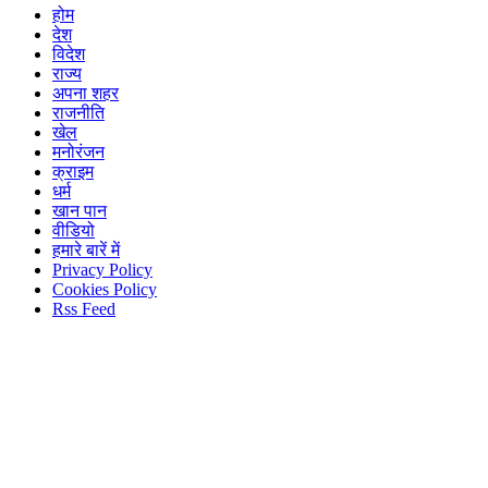
होम
देश
विदेश
राज्य
अपना शहर
राजनीति
खेल
मनोरंजन
क्राइम
धर्म
खान पान
वीडियो
हमारे बारें में
Privacy Policy
Cookies Policy
Rss Feed