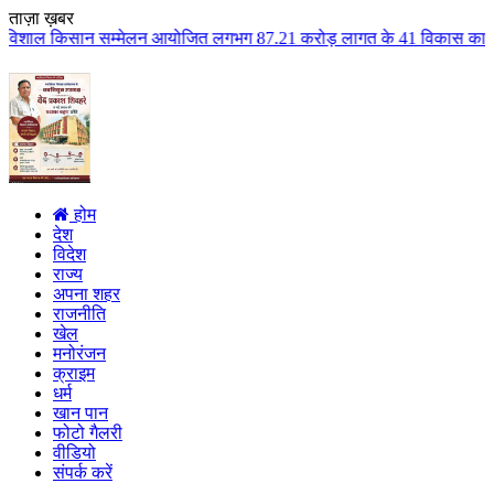
ताज़ा ख़बर
मेलन आयोजित लगभग 87.21 करोड़ लागत के 41 विकास कार्यों का किया लोकार्पण एवं भ
होम
देश
विदेश
राज्य
अपना शहर
राजनीति
खेल
मनोरंजन
क्राइम
धर्म
खान पान
फोटो गैलरी
वीडियो
संपर्क करें