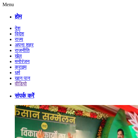
Menu
होम
देश
विदेश
राज्य
अपना शहर
राजनीति
खेल
मनोरंजन
क्राइम
धर्म
खान पान
वीडियो
संपर्क करें