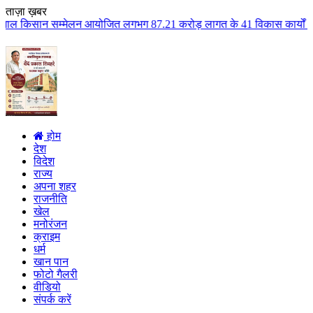
ताज़ा ख़बर
न आयोजित लगभग 87.21 करोड़ लागत के 41 विकास कार्यों का किया लोकार्पण एवं भूम
होम
देश
विदेश
राज्य
अपना शहर
राजनीति
खेल
मनोरंजन
क्राइम
धर्म
खान पान
फोटो गैलरी
वीडियो
संपर्क करें