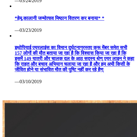
—03/24/2019
*हेमू कालानी जन्मोत्सव मिष्ठान वितरण कर बनाया* *
—03/23/2019
इथोपियाई एयरलाइंस का विमान दुर्घटनाग्रस्तए क्रू मेंबर समेत सभी
157 लोगों की मौत बताया जा रहा है कि विश्वास किया जा रहा है कि
इसमें 149 यात्री और चालक दल के आठ सदस्य थेण् एयर लाइन ने कहा
कि राहत और बचाव अभियान चलाया जा रहा है और हम अभी किसी के
जीवित होने या संभावित मौत की पुष्टि नहीं कर रहे हैण्
—03/10/2019