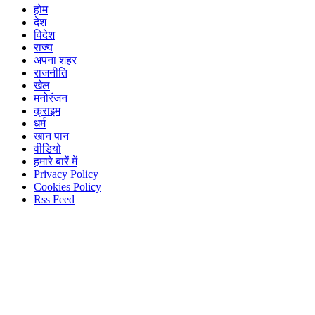
होम
देश
विदेश
राज्य
अपना शहर
राजनीति
खेल
मनोरंजन
क्राइम
धर्म
खान पान
वीडियो
हमारे बारें में
Privacy Policy
Cookies Policy
Rss Feed