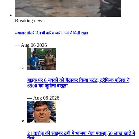
Breaking news
लगातार तीसरे दिन भी बारिश जारी, गर्मी से मिली राहत
— Aug 06 2026
बाइक पर 6 युवकों को बैठाकर किया स्टंट, ट्रैफिक पुलिस ने
6500 का जुर्माना वसूला
— Aug 06 2026
21 करोड़ की साइबर ठगी में भाजपा नेता पकड़ा,50 लाख खाते में
मिले