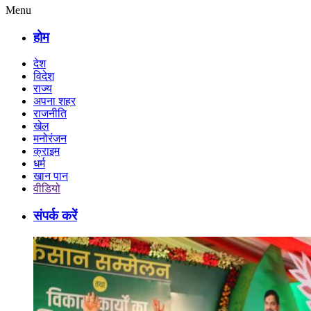
Menu
होम
देश
विदेश
राज्य
अपना शहर
राजनीति
खेल
मनोरंजन
क्राइम
धर्म
खान पान
वीडियो
संपर्क करें