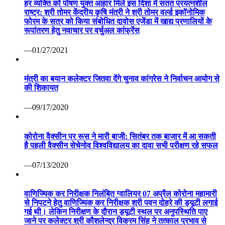
हर व्यक्ति को पोषण युक्त आहार मिले इस दिशा में सतत प्रयत्नशील
राष्ट्र: श्री तोमर केंद्रीय कृषि मंत्री ने श्री तोमर वर्ल्ड इकॉनोमिक
फोरम के सत्र को किया संबोधित दावोस एजेंडा में खाद्य प्रणालियों के
रूपांतरण हेतु नवाचार पर वर्चुअल कांफ्रेंस
—01/27/2021
मंत्री का बयान कलेक्टर जितवा देंगे चुनाव कांग्रेस ने निर्वाचन आयोग से
की शिकायत
—09/17/2020
कोरोना वैक्सीन पर रूस ने मारी बाजी: सितंबर तक बाजार में आ सकती
है पहली वैक्सीन सेचेनोव विश्वविद्यालय का दावा सभी परीक्षण रहे सफल
—07/13/2020
वाणिज्यिक कर निरीक्षक निलंबित ग्वालियर 07 अप्रैल कोरोना महामारी
से निपटने हेतु वाणिज्यिक कर निरीक्षक श्री पवन दोहरे की ड्यूटी लगाई
गई थी। लेकिन निरीक्षण के दौरान ड्यूटी स्थल पर अनुपस्थिति पाए
जाने पर कलेक्टर श्री कौशलेन्द्र विक्रम सिंह ने तत्काल प्रभाव से