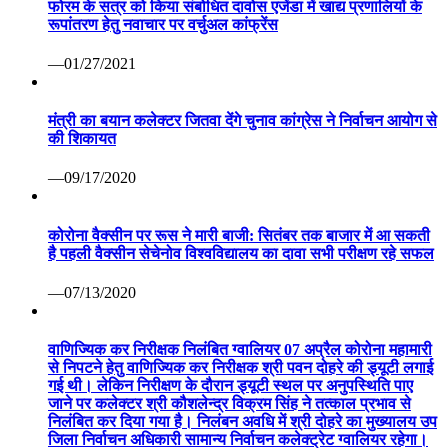
फोरम के सत्र को किया संबोधित दावोस एजेंडा में खाद्य प्रणालियों के
रूपांतरण हेतु नवाचार पर वर्चुअल कांफ्रेंस
—01/27/2021
मंत्री का बयान कलेक्टर जितवा देंगे चुनाव कांग्रेस ने निर्वाचन आयोग से
की शिकायत
—09/17/2020
कोरोना वैक्सीन पर रूस ने मारी बाजी: सितंबर तक बाजार में आ सकती
है पहली वैक्सीन सेचेनोव विश्वविद्यालय का दावा सभी परीक्षण रहे सफल
—07/13/2020
वाणिज्यिक कर निरीक्षक निलंबित ग्वालियर 07 अप्रैल कोरोना महामारी
से निपटने हेतु वाणिज्यिक कर निरीक्षक श्री पवन दोहरे की ड्यूटी लगाई
गई थी। लेकिन निरीक्षण के दौरान ड्यूटी स्थल पर अनुपस्थिति पाए
जाने पर कलेक्टर श्री कौशलेन्द्र विक्रम सिंह ने तत्काल प्रभाव से
निलंबित कर दिया गया है। निलंबन अवधि में श्री दोहरे का मुख्यालय उप
जिला निर्वाचन अधिकारी सामान्य निर्वाचन कलेक्ट्रेट ग्वालियर रहेगा।