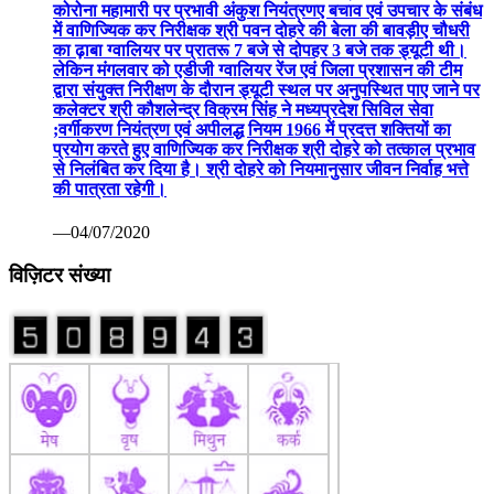
कोरोना महामारी पर प्रभावी अंकुश नियंत्रणए बचाव एवं उपचार के संबंध
में वाणिज्यिक कर निरीक्षक श्री पवन दोहरे की बेला की बावड़ीए चौधरी
का ढ़ाबा ग्वालियर पर प्रातरू 7 बजे से दोपहर 3 बजे तक ड्यूटी थी।
लेकिन मंगलवार को एडीजी ग्वालियर रेंज एवं जिला प्रशासन की टीम
द्वारा संयुक्त निरीक्षण के दौरान ड्यूटी स्थल पर अनुपस्थित पाए जाने पर
कलेक्टर श्री कौशलेन्द्र विक्रम सिंह ने मध्यप्रदेश सिविल सेवा
;वर्गीकरण नियंत्रण एवं अपीलद्ध नियम 1966 में प्रदत्त शक्तियों का
प्रयोग करते हुए वाणिज्यिक कर निरीक्षक श्री दोहरे को तत्काल प्रभाव
से निलंबित कर दिया है। श्री दोहरे को नियमानुसार जीवन निर्वाह भत्ते
की पात्रता रहेगी।
—04/07/2020
विज़िटर संख्या