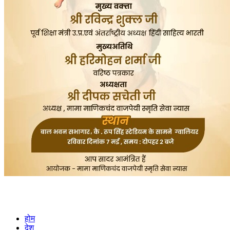
होम
देश