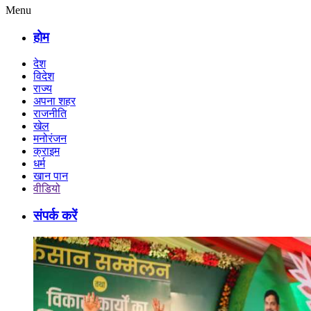
Menu
होम
देश
विदेश
राज्य
अपना शहर
राजनीति
खेल
मनोरंजन
क्राइम
धर्म
खान पान
वीडियो
संपर्क करें