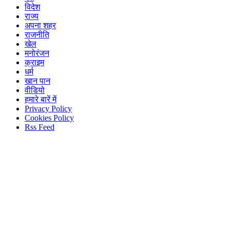
विदेश
राज्य
अपना शहर
राजनीति
खेल
मनोरंजन
क्राइम
धर्म
खान पान
वीडियो
हमारे बारें में
Privacy Policy
Cookies Policy
Rss Feed