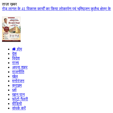
ताज़ा ख़बर
िकास कार्यों का किया लोकार्पण एवं भूमिपूजन कुलैथ क्षेत्र के विकास के लिये क
होम
देश
विदेश
राज्य
अपना शहर
राजनीति
खेल
मनोरंजन
क्राइम
धर्म
खान पान
फोटो गैलरी
वीडियो
संपर्क करें