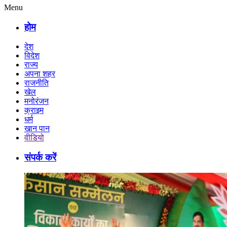
Menu
होम
देश
विदेश
राज्य
अपना शहर
राजनीति
खेल
मनोरंजन
क्राइम
धर्म
खान पान
वीडियो
संपर्क करें