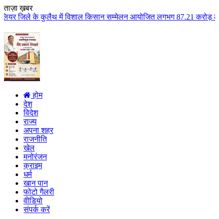
ताज़ा ख़बर
ैथ में विशाल किसान सम्मेलन आयोजित लगभग 87.21 करोड़ लागत के 41 विकास कार्यों 
होम
देश
विदेश
राज्य
अपना शहर
राजनीति
खेल
मनोरंजन
क्राइम
धर्म
खान पान
फोटो गैलरी
वीडियो
संपर्क करें