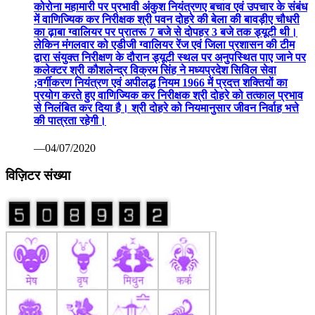
कोरोना महामारी पर प्रभावी अंकुश नियंत्रणए बचाव एवं उपचार के संबंध
में वाणिज्यिक कर निरीक्षक श्री पवन दोहरे की बेला की बावड़ीए चौधरी
का ढ़ाबा ग्वालियर पर प्रातरू 7 बजे से दोपहर 3 बजे तक ड्यूटी थी।
लेकिन मंगलवार को एडीजी ग्वालियर रेंज एवं जिला प्रशासन की टीम
द्वारा संयुक्त निरीक्षण के दौरान ड्यूटी स्थल पर अनुपस्थित पाए जाने पर
कलेक्टर श्री कौशलेन्द्र विक्रम सिंह ने मध्यप्रदेश सिविल सेवा
;वर्गीकरण नियंत्रण एवं अपीलद्ध नियम 1966 में प्रदत्त शक्तियों का
प्रयोग करते हुए वाणिज्यिक कर निरीक्षक श्री दोहरे को तत्काल प्रभाव
से निलंबित कर दिया है। श्री दोहरे को नियमानुसार जीवन निर्वाह भत्ते
की पात्रता रहेगी।
—04/07/2020
विज़िटर संख्या