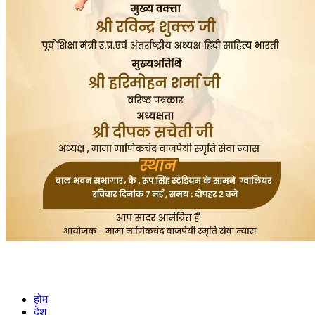
होम
देश