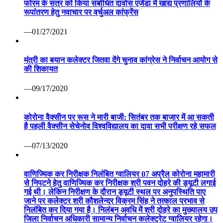
फोरम के सत्र को किया संबोधित दावोस एजेंडा में खाद्य प्रणालियों के
रूपांतरण हेतु नवाचार पर वर्चुअल कांफ्रेंस
—01/27/2021
मंत्री का बयान कलेक्टर जितवा देंगे चुनाव कांग्रेस ने निर्वाचन आयोग से
की शिकायत
—09/17/2020
कोरोना वैक्सीन पर रूस ने मारी बाजी: सितंबर तक बाजार में आ सकती
है पहली वैक्सीन सेचेनोव विश्वविद्यालय का दावा सभी परीक्षण रहे सफल
—07/13/2020
वाणिज्यिक कर निरीक्षक निलंबित ग्वालियर 07 अप्रैल कोरोना महामारी
से निपटने हेतु वाणिज्यिक कर निरीक्षक श्री पवन दोहरे की ड्यूटी लगाई
गई थी। लेकिन निरीक्षण के दौरान ड्यूटी स्थल पर अनुपस्थिति पाए
जाने पर कलेक्टर श्री कौशलेन्द्र विक्रम सिंह ने तत्काल प्रभाव से
निलंबित कर दिया गया है। निलंबन अवधि में श्री दोहरे का मुख्यालय उप
जिला निर्वाचन अधिकारी सामान्य निर्वाचन कलेक्ट्रेट ग्वालियर रहेगा।