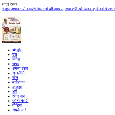
ताज़ा ख़बर
बढ़ाएंगे किसानों की आय - मुख्यमंत्री डॉ. यादव कृषि वर्ष में एक लाख करोड़ से अ
होम
देश
विदेश
राज्य
अपना शहर
राजनीति
खेल
मनोरंजन
क्राइम
धर्म
खान पान
फोटो गैलरी
वीडियो
संपर्क करें