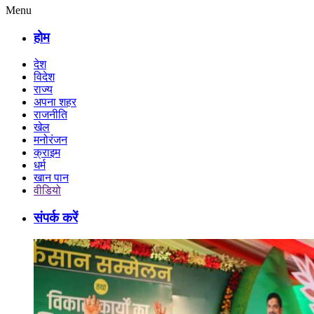
Menu
होम
देश
विदेश
राज्य
अपना शहर
राजनीति
खेल
मनोरंजन
क्राइम
धर्म
खान पान
वीडियो
संपर्क करें