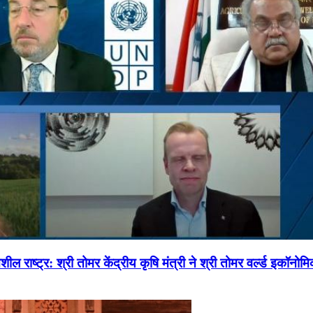
ल राष्ट्र: श्री तोमर केंद्रीय कृषि मंत्री ने श्री तोमर वर्ल्ड इकॉनो