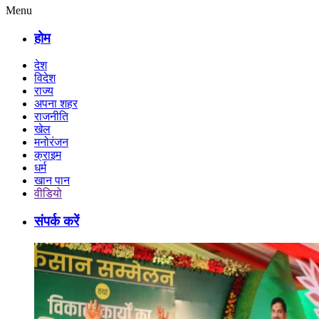
Menu
होम
देश
विदेश
राज्य
अपना शहर
राजनीति
खेल
मनोरंजन
क्राइम
धर्म
खान पान
वीडियो
संपर्क करें