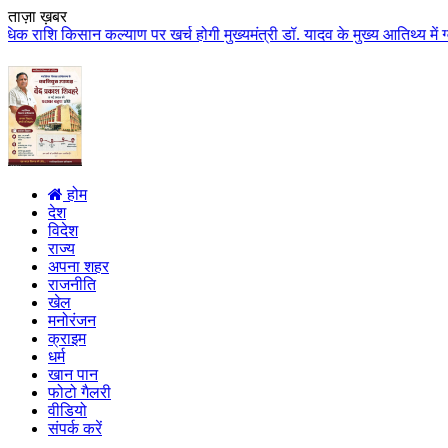
ताज़ा ख़बर
 कल्याण पर खर्च होगी मुख्यमंत्री डॉ. यादव के मुख्य आतिथ्य में ग्वालियर जिले 
होम
देश
विदेश
राज्य
अपना शहर
राजनीति
खेल
मनोरंजन
क्राइम
धर्म
खान पान
फोटो गैलरी
वीडियो
संपर्क करें