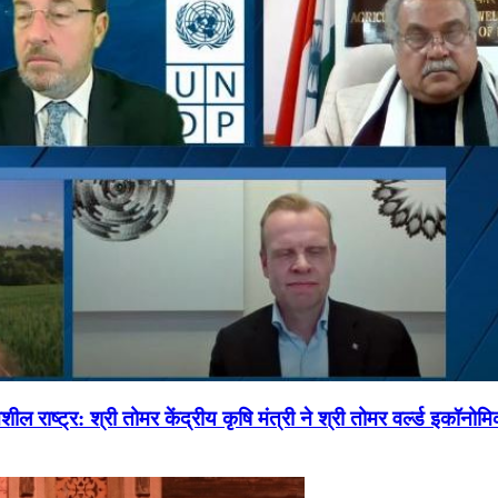
ल राष्ट्र: श्री तोमर केंद्रीय कृषि मंत्री ने श्री तोमर वर्ल्ड इकॉनो