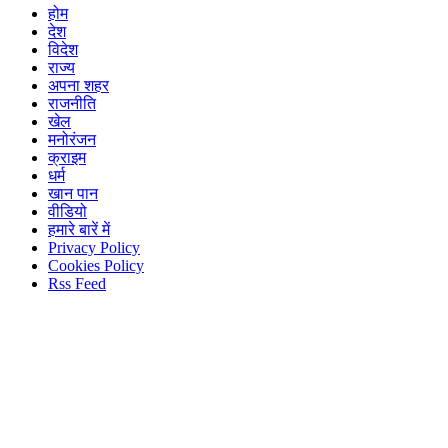
होम
देश
विदेश
राज्य
अपना शहर
राजनीति
खेल
मनोरंजन
क्राइम
धर्म
खान पान
वीडियो
हमारे बारें में
Privacy Policy
Cookies Policy
Rss Feed