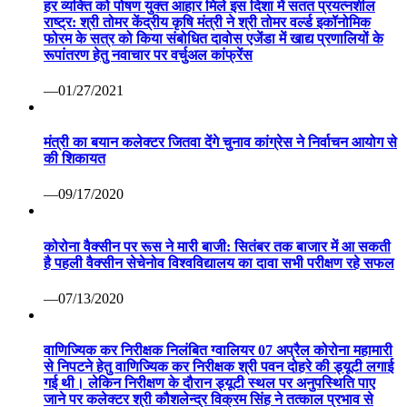
हर व्यक्ति को पोषण युक्त आहार मिले इस दिशा में सतत प्रयत्नशील
राष्ट्र: श्री तोमर केंद्रीय कृषि मंत्री ने श्री तोमर वर्ल्ड इकॉनोमिक
फोरम के सत्र को किया संबोधित दावोस एजेंडा में खाद्य प्रणालियों के
रूपांतरण हेतु नवाचार पर वर्चुअल कांफ्रेंस
—01/27/2021
मंत्री का बयान कलेक्टर जितवा देंगे चुनाव कांग्रेस ने निर्वाचन आयोग से
की शिकायत
—09/17/2020
कोरोना वैक्सीन पर रूस ने मारी बाजी: सितंबर तक बाजार में आ सकती
है पहली वैक्सीन सेचेनोव विश्वविद्यालय का दावा सभी परीक्षण रहे सफल
—07/13/2020
वाणिज्यिक कर निरीक्षक निलंबित ग्वालियर 07 अप्रैल कोरोना महामारी
से निपटने हेतु वाणिज्यिक कर निरीक्षक श्री पवन दोहरे की ड्यूटी लगाई
गई थी। लेकिन निरीक्षण के दौरान ड्यूटी स्थल पर अनुपस्थिति पाए
जाने पर कलेक्टर श्री कौशलेन्द्र विक्रम सिंह ने तत्काल प्रभाव से