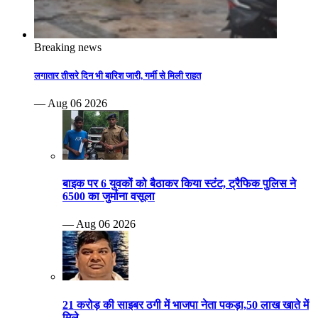
Breaking news
लगातार तीसरे दिन भी बारिश जारी, गर्मी से मिली राहत
— Aug 06 2026
बाइक पर 6 युवकों को बैठाकर किया स्टंट, ट्रैफिक पुलिस ने
6500 का जुर्माना वसूला
— Aug 06 2026
21 करोड़ की साइबर ठगी में भाजपा नेता पकड़ा,50 लाख खाते में
मिले