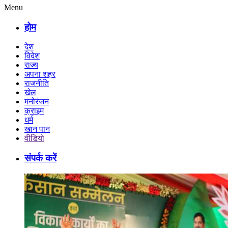
Menu
होम
देश
विदेश
राज्य
अपना शहर
राजनीति
खेल
मनोरंजन
क्राइम
धर्म
खान पान
वीडियो
संपर्क करें