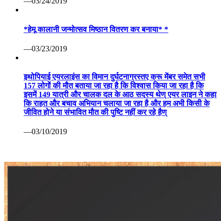
—03/24/2019
*हेमू कालानी जन्मोत्सव मिष्ठान वितरण कर बनाया* *
—03/23/2019
इथोपियाई एयरलाइंस का विमान दुर्घटनाग्रस्तए क्रू मेंबर समेत सभी
157 लोगों की मौत बताया जा रहा है कि विश्वास किया जा रहा है कि
इसमें 149 यात्री और चालक दल के आठ सदस्य थेण् एयर लाइन ने कहा
कि राहत और बचाव अभियान चलाया जा रहा है और हम अभी किसी के
जीवित होने या संभावित मौत की पुष्टि नहीं कर रहे हैण्
—03/10/2019