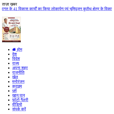
ताज़ा ख़बर
यों का किया लोकार्पण एवं भूमिपूजन कुलैथ क्षेत्र के विकास के लिये की बड़ी-बड़ी
होम
देश
विदेश
राज्य
अपना शहर
राजनीति
खेल
मनोरंजन
क्राइम
धर्म
खान पान
फोटो गैलरी
वीडियो
संपर्क करें