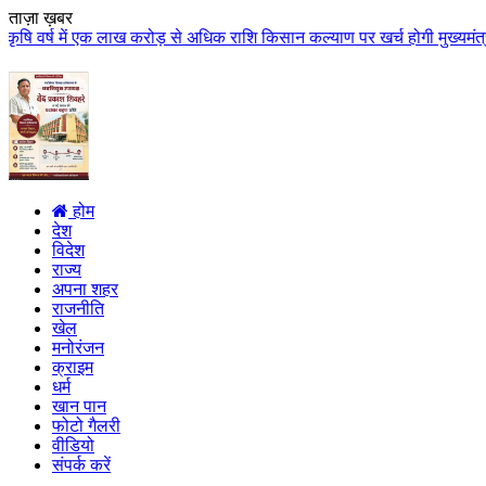
ताज़ा ख़बर
 एक लाख करोड़ से अधिक राशि किसान कल्याण पर खर्च होगी मुख्यमंत्री डॉ. यादव के 
होम
देश
विदेश
राज्य
अपना शहर
राजनीति
खेल
मनोरंजन
क्राइम
धर्म
खान पान
फोटो गैलरी
वीडियो
संपर्क करें