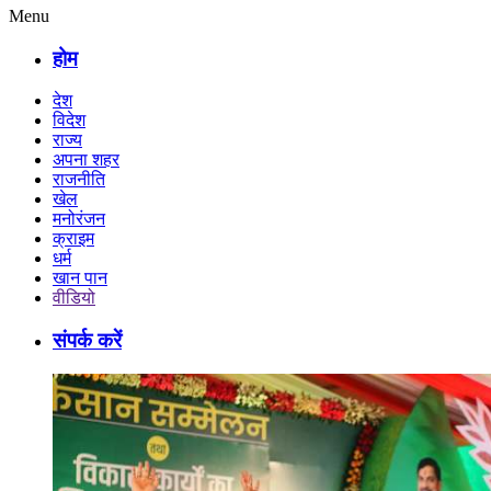
Menu
होम
देश
विदेश
राज्य
अपना शहर
राजनीति
खेल
मनोरंजन
क्राइम
धर्म
खान पान
वीडियो
संपर्क करें