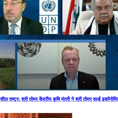
ल राष्ट्र: श्री तोमर केंद्रीय कृषि मंत्री ने श्री तोमर वर्ल्ड इकॉनो