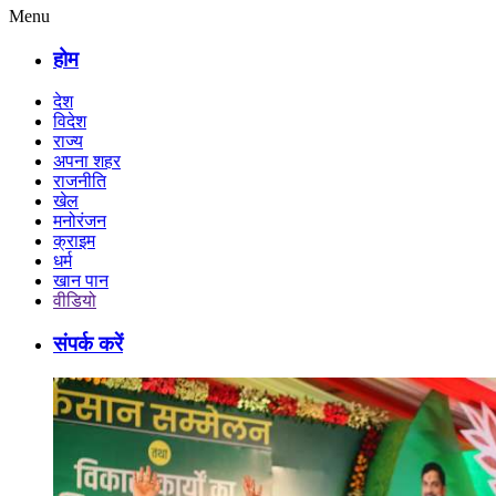
Menu
होम
देश
विदेश
राज्य
अपना शहर
राजनीति
खेल
मनोरंजन
क्राइम
धर्म
खान पान
वीडियो
संपर्क करें