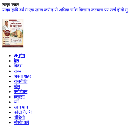
ताज़ा ख़बर
ष में एक लाख करोड़ से अधिक राशि किसान कल्याण पर खर्च होगी मुख्यमंत्री डॉ. याद
होम
देश
विदेश
राज्य
अपना शहर
राजनीति
खेल
मनोरंजन
क्राइम
धर्म
खान पान
फोटो गैलरी
वीडियो
संपर्क करें