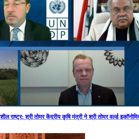
ल राष्ट्र: श्री तोमर केंद्रीय कृषि मंत्री ने श्री तोमर वर्ल्ड इकॉनो