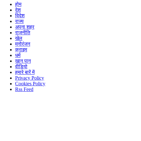
होम
देश
विदेश
राज्य
अपना शहर
राजनीति
खेल
मनोरंजन
क्राइम
धर्म
खान पान
वीडियो
हमारे बारें में
Privacy Policy
Cookies Policy
Rss Feed