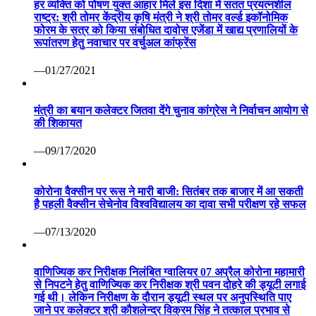
हर व्यक्ति को पोषण युक्त आहार मिले इस दिशा में सतत प्रयत्नशील
राष्ट्र: श्री तोमर केंद्रीय कृषि मंत्री ने श्री तोमर वर्ल्ड इकॉनोमिक
फोरम के सत्र को किया संबोधित दावोस एजेंडा में खाद्य प्रणालियों के
रूपांतरण हेतु नवाचार पर वर्चुअल कांफ्रेंस
—01/27/2021
मंत्री का बयान कलेक्टर जितवा देंगे चुनाव कांग्रेस ने निर्वाचन आयोग से
की शिकायत
—09/17/2020
कोरोना वैक्सीन पर रूस ने मारी बाजी: सितंबर तक बाजार में आ सकती
है पहली वैक्सीन सेचेनोव विश्वविद्यालय का दावा सभी परीक्षण रहे सफल
—07/13/2020
वाणिज्यिक कर निरीक्षक निलंबित ग्वालियर 07 अप्रैल कोरोना महामारी
से निपटने हेतु वाणिज्यिक कर निरीक्षक श्री पवन दोहरे की ड्यूटी लगाई
गई थी। लेकिन निरीक्षण के दौरान ड्यूटी स्थल पर अनुपस्थिति पाए
जाने पर कलेक्टर श्री कौशलेन्द्र विक्रम सिंह ने तत्काल प्रभाव से