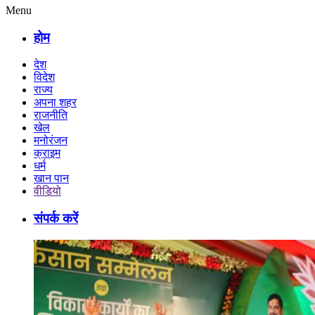
Menu
होम
देश
विदेश
राज्य
अपना शहर
राजनीति
खेल
मनोरंजन
क्राइम
धर्म
खान पान
वीडियो
संपर्क करें