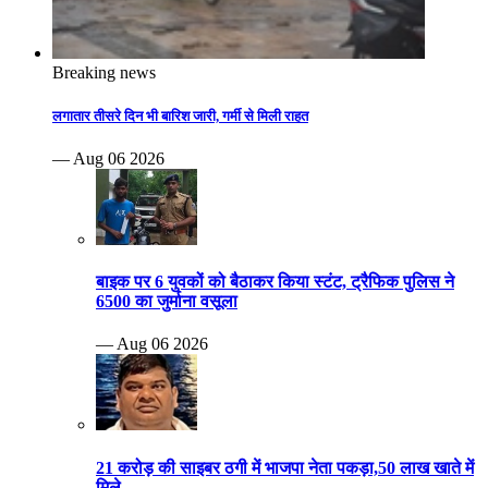
Breaking news
लगातार तीसरे दिन भी बारिश जारी, गर्मी से मिली राहत
— Aug 06 2026
बाइक पर 6 युवकों को बैठाकर किया स्टंट, ट्रैफिक पुलिस ने
6500 का जुर्माना वसूला
— Aug 06 2026
21 करोड़ की साइबर ठगी में भाजपा नेता पकड़ा,50 लाख खाते में
मिले