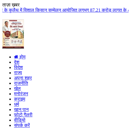
ताज़ा ख़बर
शाल किसान सम्मेलन आयोजित लगभग 87.21 करोड़ लागत के 41 विकास कार्यों का किया ल
होम
देश
विदेश
राज्य
अपना शहर
राजनीति
खेल
मनोरंजन
क्राइम
धर्म
खान पान
फोटो गैलरी
वीडियो
संपर्क करें