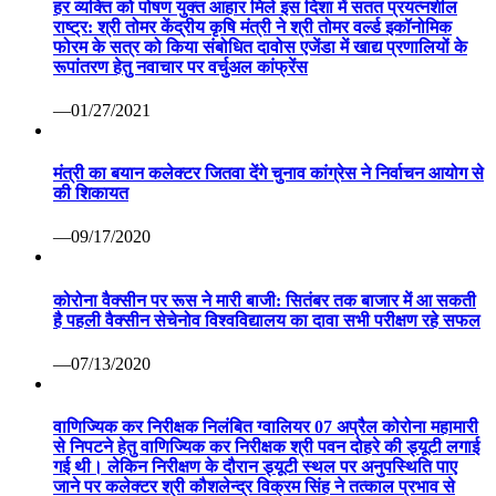
हर व्यक्ति को पोषण युक्त आहार मिले इस दिशा में सतत प्रयत्नशील
राष्ट्र: श्री तोमर केंद्रीय कृषि मंत्री ने श्री तोमर वर्ल्ड इकॉनोमिक
फोरम के सत्र को किया संबोधित दावोस एजेंडा में खाद्य प्रणालियों के
रूपांतरण हेतु नवाचार पर वर्चुअल कांफ्रेंस
—01/27/2021
मंत्री का बयान कलेक्टर जितवा देंगे चुनाव कांग्रेस ने निर्वाचन आयोग से
की शिकायत
—09/17/2020
कोरोना वैक्सीन पर रूस ने मारी बाजी: सितंबर तक बाजार में आ सकती
है पहली वैक्सीन सेचेनोव विश्वविद्यालय का दावा सभी परीक्षण रहे सफल
—07/13/2020
वाणिज्यिक कर निरीक्षक निलंबित ग्वालियर 07 अप्रैल कोरोना महामारी
से निपटने हेतु वाणिज्यिक कर निरीक्षक श्री पवन दोहरे की ड्यूटी लगाई
गई थी। लेकिन निरीक्षण के दौरान ड्यूटी स्थल पर अनुपस्थिति पाए
जाने पर कलेक्टर श्री कौशलेन्द्र विक्रम सिंह ने तत्काल प्रभाव से