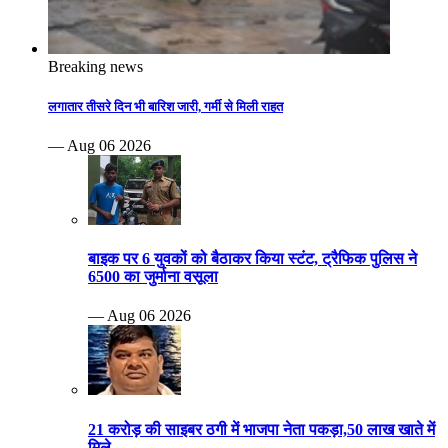
Breaking news
लगातार तीसरे दिन भी बारिश जारी, गर्मी से मिली राहत
— Aug 06 2026
बाइक पर 6 युवकों को बैठाकर किया स्टंट, ट्रैफिक पुलिस ने
6500 का जुर्माना वसूला
— Aug 06 2026
21 करोड़ की साइबर ठगी में भाजपा नेता पकड़ा,50 लाख खाते में
मिले