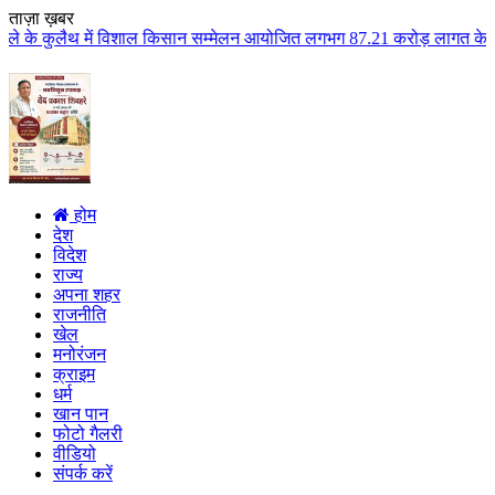
ताज़ा ख़बर
िशाल किसान सम्मेलन आयोजित लगभग 87.21 करोड़ लागत के 41 विकास कार्यों का किया 
होम
देश
विदेश
राज्य
अपना शहर
राजनीति
खेल
मनोरंजन
क्राइम
धर्म
खान पान
फोटो गैलरी
वीडियो
संपर्क करें