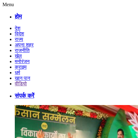
Menu
होम
देश
विदेश
राज्य
अपना शहर
राजनीति
खेल
मनोरंजन
क्राइम
धर्म
खान पान
वीडियो
संपर्क करें