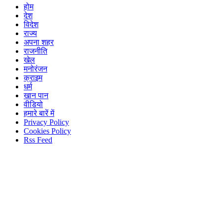
होम
देश
विदेश
राज्य
अपना शहर
राजनीति
खेल
मनोरंजन
क्राइम
धर्म
खान पान
वीडियो
हमारे बारें में
Privacy Policy
Cookies Policy
Rss Feed