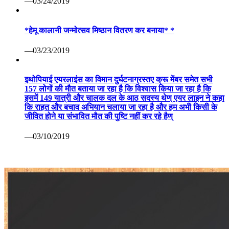
—03/24/2019
*हेमू कालानी जन्मोत्सव मिष्ठान वितरण कर बनाया* *
—03/23/2019
इथोपियाई एयरलाइंस का विमान दुर्घटनाग्रस्तए क्रू मेंबर समेत सभी
157 लोगों की मौत बताया जा रहा है कि विश्वास किया जा रहा है कि
इसमें 149 यात्री और चालक दल के आठ सदस्य थेण् एयर लाइन ने कहा
कि राहत और बचाव अभियान चलाया जा रहा है और हम अभी किसी के
जीवित होने या संभावित मौत की पुष्टि नहीं कर रहे हैण्
—03/10/2019