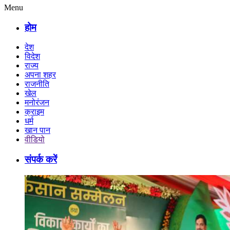
Menu
होम
देश
विदेश
राज्य
अपना शहर
राजनीति
खेल
मनोरंजन
क्राइम
धर्म
खान पान
वीडियो
संपर्क करें