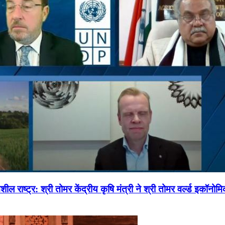
ल राष्ट्र: श्री तोमर केंद्रीय कृषि मंत्री ने श्री तोमर वर्ल्ड इकॉनो