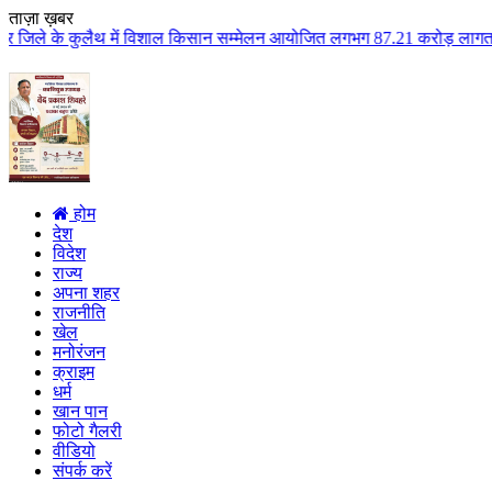
ताज़ा ख़बर
लैथ में विशाल किसान सम्मेलन आयोजित लगभग 87.21 करोड़ लागत के 41 विकास कार्यों
होम
देश
विदेश
राज्य
अपना शहर
राजनीति
खेल
मनोरंजन
क्राइम
धर्म
खान पान
फोटो गैलरी
वीडियो
संपर्क करें