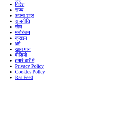
विदेश
राज्य
अपना शहर
राजनीति
खेल
मनोरंजन
क्राइम
धर्म
खान पान
वीडियो
हमारे बारें में
Privacy Policy
Cookies Policy
Rss Feed