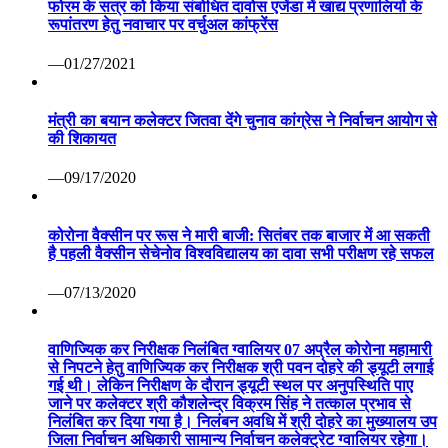
फोरम के सत्र को किया संबोधित दावोस एजेंडा में खाद्य प्रणालियों के
रूपांतरण हेतु नवाचार पर वर्चुअल कांफ्रेंस
—01/27/2021
मंत्री का बयान कलेक्टर जितवा देंगे चुनाव कांग्रेस ने निर्वाचन आयोग से
की शिकायत
—09/17/2020
कोरोना वैक्सीन पर रूस ने मारी बाजी: सितंबर तक बाजार में आ सकती
है पहली वैक्सीन सेचेनोव विश्वविद्यालय का दावा सभी परीक्षण रहे सफल
—07/13/2020
वाणिज्यिक कर निरीक्षक निलंबित ग्वालियर 07 अप्रैल कोरोना महामारी
से निपटने हेतु वाणिज्यिक कर निरीक्षक श्री पवन दोहरे की ड्यूटी लगाई
गई थी। लेकिन निरीक्षण के दौरान ड्यूटी स्थल पर अनुपस्थिति पाए
जाने पर कलेक्टर श्री कौशलेन्द्र विक्रम सिंह ने तत्काल प्रभाव से
निलंबित कर दिया गया है। निलंबन अवधि में श्री दोहरे का मुख्यालय उप
जिला निर्वाचन अधिकारी सामान्य निर्वाचन कलेक्ट्रेट ग्वालियर रहेगा।