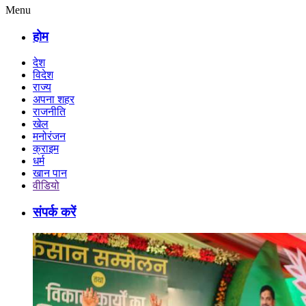
Menu
होम
देश
विदेश
राज्य
अपना शहर
राजनीति
खेल
मनोरंजन
क्राइम
धर्म
खान पान
वीडियो
संपर्क करें