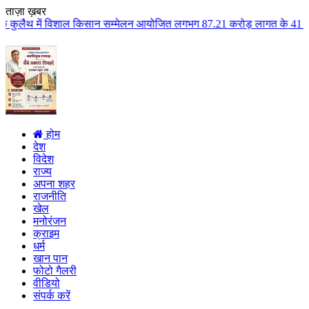
ताज़ा ख़बर
ल किसान सम्मेलन आयोजित लगभग 87.21 करोड़ लागत के 41 विकास कार्यों का किया लोक
होम
देश
विदेश
राज्य
अपना शहर
राजनीति
खेल
मनोरंजन
क्राइम
धर्म
खान पान
फोटो गैलरी
वीडियो
संपर्क करें