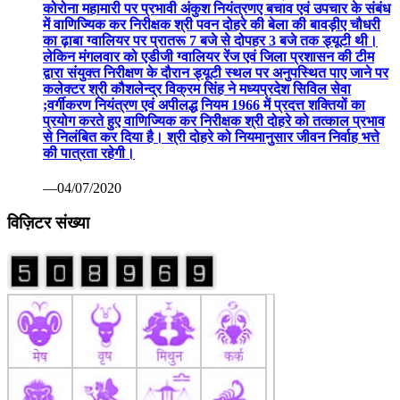
कोरोना महामारी पर प्रभावी अंकुश नियंत्रणए बचाव एवं उपचार के संबंध
में वाणिज्यिक कर निरीक्षक श्री पवन दोहरे की बेला की बावड़ीए चौधरी
का ढ़ाबा ग्वालियर पर प्रातरू 7 बजे से दोपहर 3 बजे तक ड्यूटी थी।
लेकिन मंगलवार को एडीजी ग्वालियर रेंज एवं जिला प्रशासन की टीम
द्वारा संयुक्त निरीक्षण के दौरान ड्यूटी स्थल पर अनुपस्थित पाए जाने पर
कलेक्टर श्री कौशलेन्द्र विक्रम सिंह ने मध्यप्रदेश सिविल सेवा
;वर्गीकरण नियंत्रण एवं अपीलद्ध नियम 1966 में प्रदत्त शक्तियों का
प्रयोग करते हुए वाणिज्यिक कर निरीक्षक श्री दोहरे को तत्काल प्रभाव
से निलंबित कर दिया है। श्री दोहरे को नियमानुसार जीवन निर्वाह भत्ते
की पात्रता रहेगी।
—04/07/2020
विज़िटर संख्या