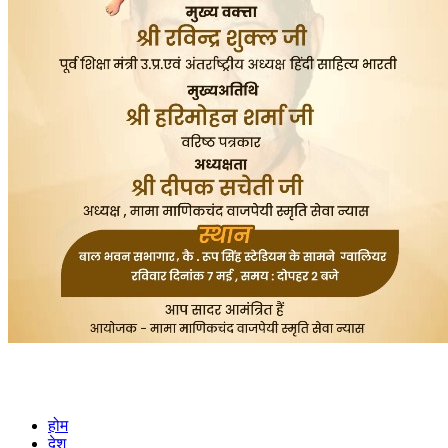
होम
देश