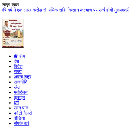
ताज़ा ख़बर
एक लाख करोड़ से अधिक राशि किसान कल्याण पर खर्च होगी मुख्यमंत्री डॉ. यादव के म
होम
देश
विदेश
राज्य
अपना शहर
राजनीति
खेल
मनोरंजन
क्राइम
धर्म
खान पान
फोटो गैलरी
वीडियो
संपर्क करें