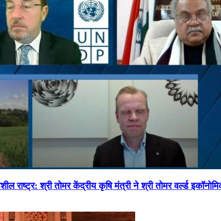
ल राष्ट्र: श्री तोमर केंद्रीय कृषि मंत्री ने श्री तोमर वर्ल्ड इकॉनो