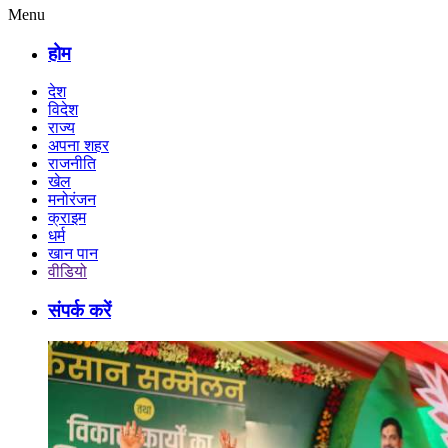
Menu
होम
देश
विदेश
राज्य
अपना शहर
राजनीति
खेल
मनोरंजन
क्राइम
धर्म
खान पान
वीडियो
संपर्क करें