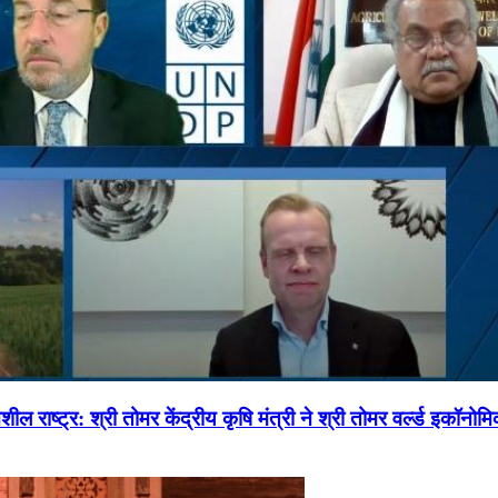
ल राष्ट्र: श्री तोमर केंद्रीय कृषि मंत्री ने श्री तोमर वर्ल्ड इकॉनो