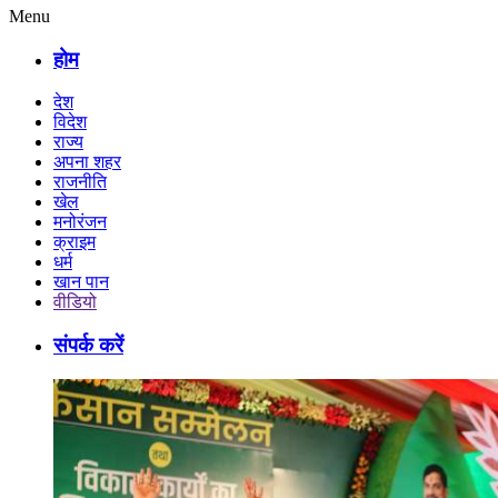
Menu
होम
देश
विदेश
राज्य
अपना शहर
राजनीति
खेल
मनोरंजन
क्राइम
धर्म
खान पान
वीडियो
संपर्क करें