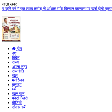
ताज़ा ख़बर
ें एक लाख करोड़ से अधिक राशि किसान कल्याण पर खर्च होगी मुख्यमंत्री डॉ. यादव क
होम
देश
विदेश
राज्य
अपना शहर
राजनीति
खेल
मनोरंजन
क्राइम
धर्म
खान पान
फोटो गैलरी
वीडियो
संपर्क करें