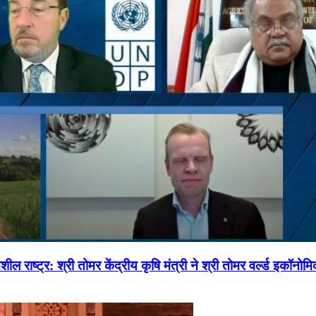
ल राष्ट्र: श्री तोमर केंद्रीय कृषि मंत्री ने श्री तोमर वर्ल्ड इकॉनो