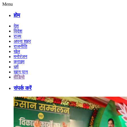
Menu
होम
देश
विदेश
राज्य
अपना शहर
राजनीति
खेल
मनोरंजन
क्राइम
धर्म
खान पान
वीडियो
संपर्क करें