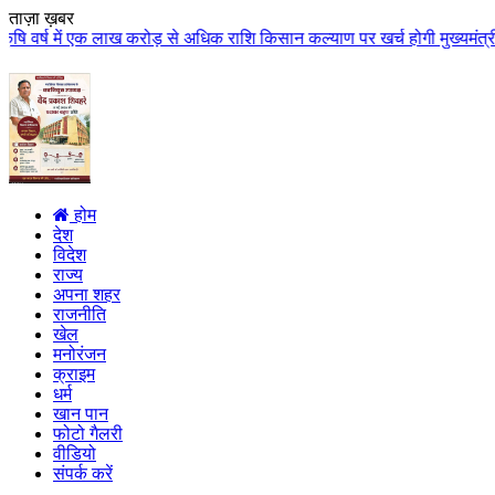
ताज़ा ख़बर
एक लाख करोड़ से अधिक राशि किसान कल्याण पर खर्च होगी मुख्यमंत्री डॉ. यादव के म
होम
देश
विदेश
राज्य
अपना शहर
राजनीति
खेल
मनोरंजन
क्राइम
धर्म
खान पान
फोटो गैलरी
वीडियो
संपर्क करें