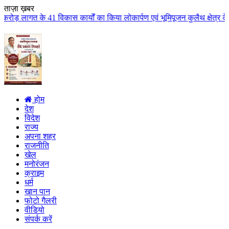
ताज़ा ख़बर
ास कार्यों का किया लोकार्पण एवं भूमिपूजन कुलैथ क्षेत्र के विकास के लिये की ब
होम
देश
विदेश
राज्य
अपना शहर
राजनीति
खेल
मनोरंजन
क्राइम
धर्म
खान पान
फोटो गैलरी
वीडियो
संपर्क करें