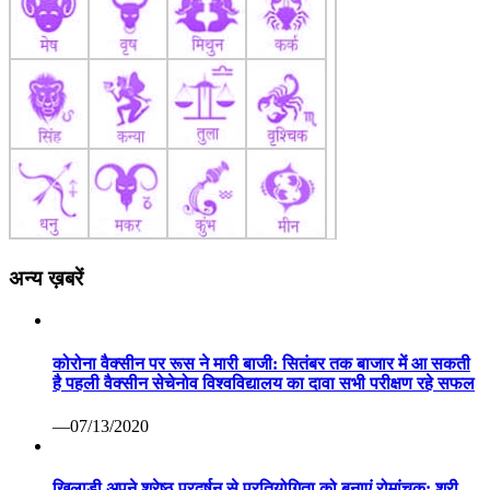
अन्य ख़बरें
कोरोना वैक्सीन पर रूस ने मारी बाजी: सितंबर तक बाजार में आ सकती
है पहली वैक्सीन सेचेनोव विश्वविद्यालय का दावा सभी परीक्षण रहे सफल
—07/13/2020
खिलाडी अपने श्रेष्ठ प्रदर्षन से प्रतियोगिता को बनाएं रोमांचक: श्री
मेहता 82वीं अखिल भारतीय सिंधिया स्वर्ण कप हॉकी प्रतियोगिता