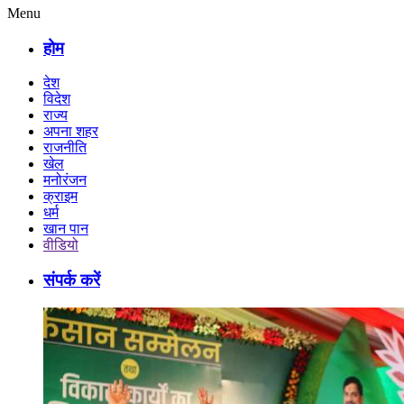
Menu
होम
देश
विदेश
राज्य
अपना शहर
राजनीति
खेल
मनोरंजन
क्राइम
धर्म
खान पान
वीडियो
संपर्क करें