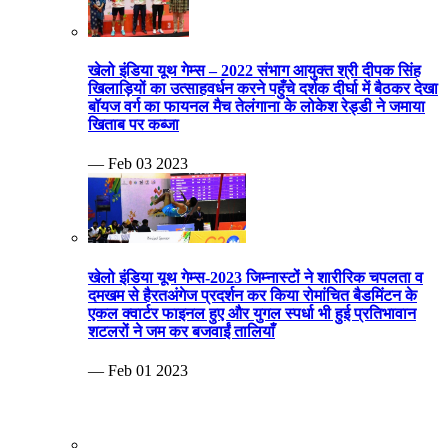
खेलो इंडिया यूथ गेम्स – 2022 संभाग आयुक्त श्री दीपक सिंह
खिलाड़ियों का उत्साहवर्धन करने पहुँचे दर्शक दीर्घा में बैठकर देखा
बॉयज वर्ग का फायनल मैच तेलंगाना के लोकेश रेड्डी ने जमाया
खिताब पर कब्जा
— Feb 03 2023
खेलो इंडिया यूथ गेम्स-2023 जिम्नास्टों ने शारीरिक चपलता व
दमखम से हैरतअंगेज प्रदर्शन कर किया रोमांचित बैडमिंटन के
एकल क्वार्टर फाइनल हुए और युगल स्पर्धा भी हुई प्रतिभावान
शटलरों ने जम कर बजवाईं तालियाँ
— Feb 01 2023
दद्दा स्मृति 24वी संभागीय सीनियर फुटबॉल यादव टीम का खिताब
पर कब्जा ग्वालियर