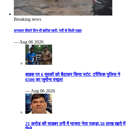
Breaking news
लगातार तीसरे दिन भी बारिश जारी, गर्मी से मिली राहत
— Aug 06 2026
बाइक पर 6 युवकों को बैठाकर किया स्टंट, ट्रैफिक पुलिस ने
6500 का जुर्माना वसूला
— Aug 06 2026
21 करोड़ की साइबर ठगी में भाजपा नेता पकड़ा,50 लाख खाते में
मिले