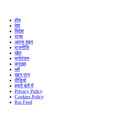
होम
देश
विदेश
राज्य
अपना शहर
राजनीति
खेल
मनोरंजन
क्राइम
धर्म
खान पान
वीडियो
हमारे बारें में
Privacy Policy
Cookies Policy
Rss Feed