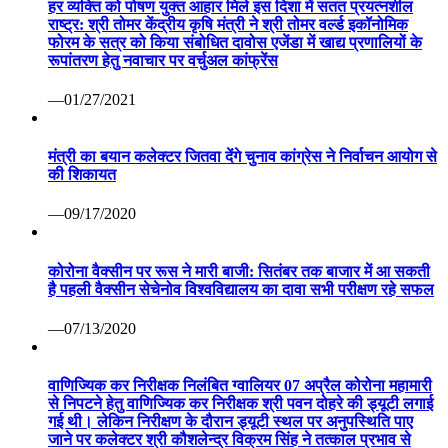
हर व्यक्ति को पोषण युक्त आहार मिले इस दिशा में सतत प्रयत्नशील
राष्ट्र: श्री तोमर केंद्रीय कृषि मंत्री ने श्री तोमर वर्ल्ड इकॉनोमिक
फोरम के सत्र को किया संबोधित दावोस एजेंडा में खाद्य प्रणालियों के
रूपांतरण हेतु नवाचार पर वर्चुअल कांफ्रेंस
—01/27/2021
मंत्री का बयान कलेक्टर जितवा देंगे चुनाव कांग्रेस ने निर्वाचन आयोग से
की शिकायत
—09/17/2020
कोरोना वैक्सीन पर रूस ने मारी बाजी: सितंबर तक बाजार में आ सकती
है पहली वैक्सीन सेचेनोव विश्वविद्यालय का दावा सभी परीक्षण रहे सफल
—07/13/2020
वाणिज्यिक कर निरीक्षक निलंबित ग्वालियर 07 अप्रैल कोरोना महामारी
से निपटने हेतु वाणिज्यिक कर निरीक्षक श्री पवन दोहरे की ड्यूटी लगाई
गई थी। लेकिन निरीक्षण के दौरान ड्यूटी स्थल पर अनुपस्थिति पाए
जाने पर कलेक्टर श्री कौशलेन्द्र विक्रम सिंह ने तत्काल प्रभाव से