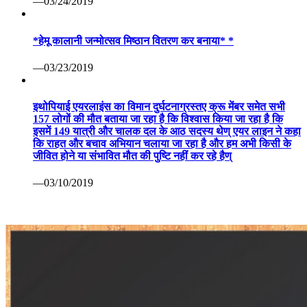
—03/24/2019
*हेमू कालानी जन्मोत्सव मिष्ठान वितरण कर बनाया* *
—03/23/2019
इथोपियाई एयरलाइंस का विमान दुर्घटनाग्रस्तए क्रू मेंबर समेत सभी
157 लोगों की मौत बताया जा रहा है कि विश्वास किया जा रहा है कि
इसमें 149 यात्री और चालक दल के आठ सदस्य थेण् एयर लाइन ने कहा
कि राहत और बचाव अभियान चलाया जा रहा है और हम अभी किसी के
जीवित होने या संभावित मौत की पुष्टि नहीं कर रहे हैण्
—03/10/2019