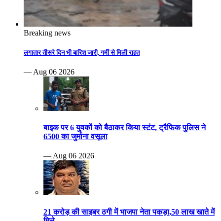
Breaking news
लगातार तीसरे दिन भी बारिश जारी, गर्मी से मिली राहत
— Aug 06 2026
बाइक पर 6 युवकों को बैठाकर किया स्टंट, ट्रैफिक पुलिस ने
6500 का जुर्माना वसूला
— Aug 06 2026
21 करोड़ की साइबर ठगी में भाजपा नेता पकड़ा,50 लाख खाते में
मिले