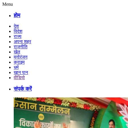
Menu
होम
देश
विदेश
राज्य
अपना शहर
राजनीति
खेल
मनोरंजन
क्राइम
धर्म
खान पान
वीडियो
संपर्क करें