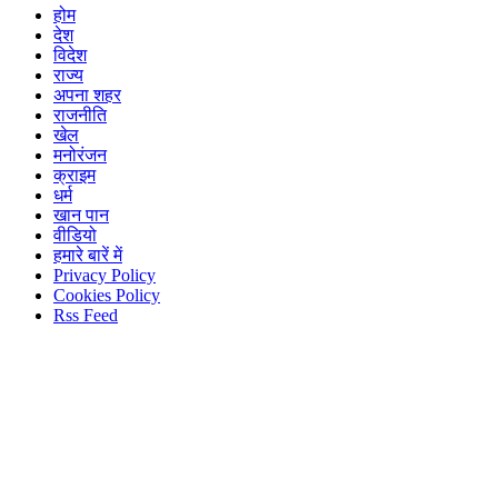
होम
देश
विदेश
राज्य
अपना शहर
राजनीति
खेल
मनोरंजन
क्राइम
धर्म
खान पान
वीडियो
हमारे बारें में
Privacy Policy
Cookies Policy
Rss Feed