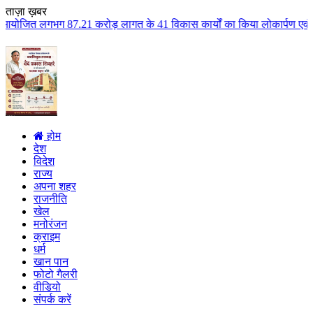
ताज़ा ख़बर
करोड़ लागत के 41 विकास कार्यों का किया लोकार्पण एवं भूमिपूजन कुलैथ क्षेत्र क
होम
देश
विदेश
राज्य
अपना शहर
राजनीति
खेल
मनोरंजन
क्राइम
धर्म
खान पान
फोटो गैलरी
वीडियो
संपर्क करें