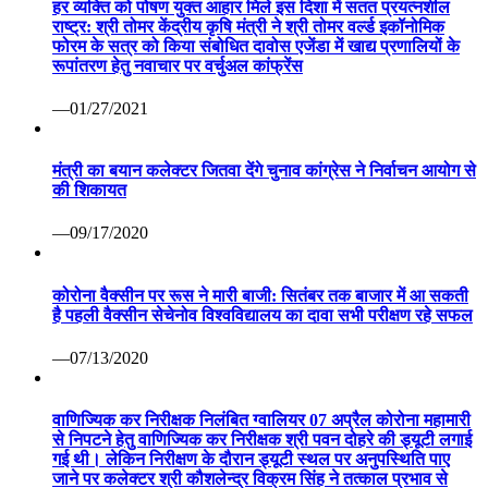
हर व्यक्ति को पोषण युक्त आहार मिले इस दिशा में सतत प्रयत्नशील
राष्ट्र: श्री तोमर केंद्रीय कृषि मंत्री ने श्री तोमर वर्ल्ड इकॉनोमिक
फोरम के सत्र को किया संबोधित दावोस एजेंडा में खाद्य प्रणालियों के
रूपांतरण हेतु नवाचार पर वर्चुअल कांफ्रेंस
—01/27/2021
मंत्री का बयान कलेक्टर जितवा देंगे चुनाव कांग्रेस ने निर्वाचन आयोग से
की शिकायत
—09/17/2020
कोरोना वैक्सीन पर रूस ने मारी बाजी: सितंबर तक बाजार में आ सकती
है पहली वैक्सीन सेचेनोव विश्वविद्यालय का दावा सभी परीक्षण रहे सफल
—07/13/2020
वाणिज्यिक कर निरीक्षक निलंबित ग्वालियर 07 अप्रैल कोरोना महामारी
से निपटने हेतु वाणिज्यिक कर निरीक्षक श्री पवन दोहरे की ड्यूटी लगाई
गई थी। लेकिन निरीक्षण के दौरान ड्यूटी स्थल पर अनुपस्थिति पाए
जाने पर कलेक्टर श्री कौशलेन्द्र विक्रम सिंह ने तत्काल प्रभाव से