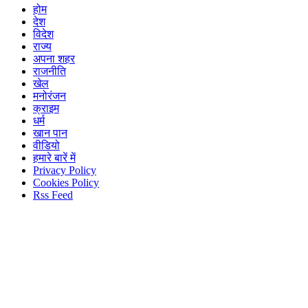
होम
देश
विदेश
राज्य
अपना शहर
राजनीति
खेल
मनोरंजन
क्राइम
धर्म
खान पान
वीडियो
हमारे बारें में
Privacy Policy
Cookies Policy
Rss Feed