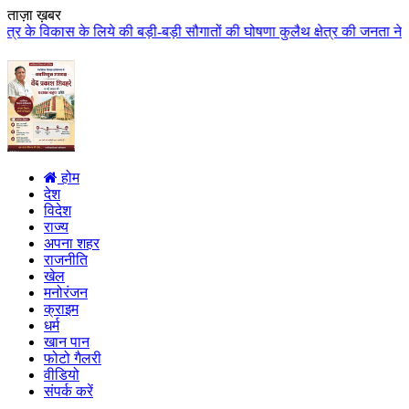
ताज़ा ख़बर
की बड़ी-बड़ी सौगातों की घोषणा कुलैथ क्षेत्र की जनता ने मुख्यमंत्री डॉ. यादव का
होम
देश
विदेश
राज्य
अपना शहर
राजनीति
खेल
मनोरंजन
क्राइम
धर्म
खान पान
फोटो गैलरी
वीडियो
संपर्क करें