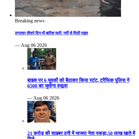
Breaking news
लगातार तीसरे दिन भी बारिश जारी, गर्मी से मिली राहत
— Aug 06 2026
बाइक पर 6 युवकों को बैठाकर किया स्टंट, ट्रैफिक पुलिस ने
6500 का जुर्माना वसूला
— Aug 06 2026
21 करोड़ की साइबर ठगी में भाजपा नेता पकड़ा,50 लाख खाते में
मिले