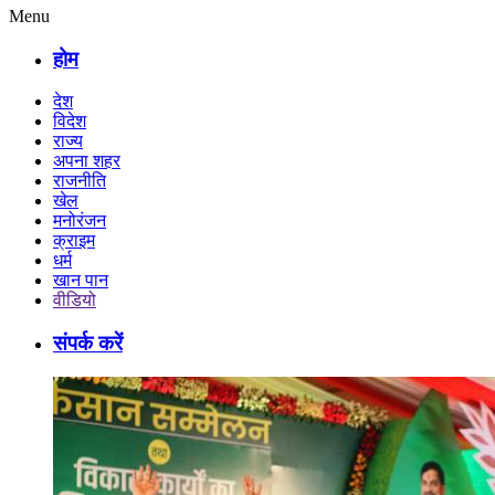
Menu
होम
देश
विदेश
राज्य
अपना शहर
राजनीति
खेल
मनोरंजन
क्राइम
धर्म
खान पान
वीडियो
संपर्क करें