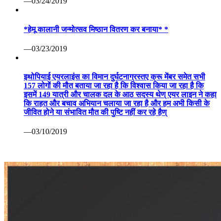
—03/24/2019
*हेमू कालानी जन्मोत्सव मिष्ठान वितरण कर बनाया* *
—03/23/2019
इथोपियाई एयरलाइंस का विमान दुर्घटनाग्रस्तए क्रू मेंबर समेत सभी
157 लोगों की मौत बताया जा रहा है कि विश्वास किया जा रहा है कि
इसमें 149 यात्री और चालक दल के आठ सदस्य थेण् एयर लाइन ने कहा
कि राहत और बचाव अभियान चलाया जा रहा है और हम अभी किसी के
जीवित होने या संभावित मौत की पुष्टि नहीं कर रहे हैण्
—03/10/2019