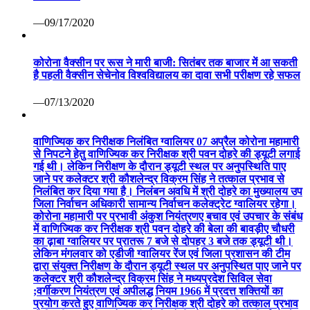
से निपटने हेतु वाणिज्यिक कर निरीक्षक श्री पवन दोहरे की ड्यूटी लगाई
गई थी। लेकिन निरीक्षण के दौरान ड्यूटी स्थल पर अनुपस्थिति पाए
जाने पर कलेक्टर श्री कौशलेन्द्र विक्रम सिंह ने तत्काल प्रभाव से
निलंबित कर दिया गया है। निलंबन अवधि में श्री दोहरे का मुख्यालय उप
जिला निर्वाचन अधिकारी सामान्य निर्वाचन कलेक्ट्रेट ग्वालियर रहेगा।
कोरोना महामारी पर प्रभावी अंकुश नियंत्रणए बचाव एवं उपचार के संबंध
में वाणिज्यिक कर निरीक्षक श्री पवन दोहरे की बेला की बावड़ीए चौधरी
का ढ़ाबा ग्वालियर पर प्रातरू 7 बजे से दोपहर 3 बजे तक ड्यूटी थी।
लेकिन मंगलवार को एडीजी ग्वालियर रेंज एवं जिला प्रशासन की टीम
द्वारा संयुक्त निरीक्षण के दौरान ड्यूटी स्थल पर अनुपस्थित पाए जाने पर
कलेक्टर श्री कौशलेन्द्र विक्रम सिंह ने मध्यप्रदेश सिविल सेवा
;वर्गीकरण नियंत्रण एवं अपीलद्ध नियम 1966 में प्रदत्त शक्तियों का
प्रयोग करते हुए वाणिज्यिक कर निरीक्षक श्री दोहरे को तत्काल प्रभाव
से निलंबित कर दिया है। श्री दोहरे को नियमानुसार जीवन निर्वाह भत्ते
की पात्रता रहेगी।
—04/07/2020
विज़िटर संख्या