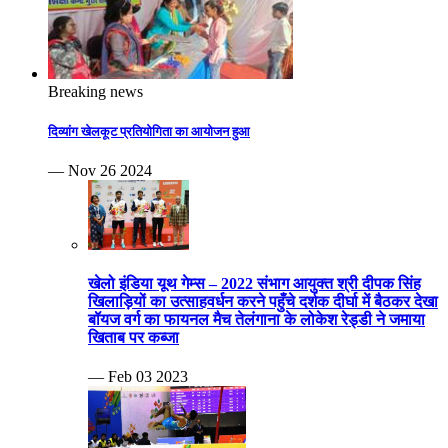
खेलो इंडिया यूथ गेम्स – 2022 संभाग आयुक्त श्री दीपक सिंह
खिलाड़ियों का उत्साहवर्धन करने पहुँचे दर्शक दीर्घा में बैठकर देखा
बॉयज वर्ग का फायनल मैच तेलंगाना के लोकेश रेड्डी ने जमाया
खिताब पर कब्जा
— Feb 03 2023
खेलो इंडिया यूथ गेम्स-2023 जिम्नास्टों ने शारीरिक चपलता व
दमखम से हैरतअंगेज प्रदर्शन कर किया रोमांचित बैडमिंटन के
एकल क्वार्टर फाइनल हुए और युगल स्पर्धा भी हुई प्रतिभावान
शटलरों ने जम कर बजवाईं तालियाँ
— Feb 01 2023