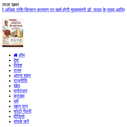
ताज़ा ख़बर
 कल्याण पर खर्च होगी मुख्यमंत्री डॉ. यादव के मुख्य आतिथ्य में ग्वालियर जिले 
होम
देश
विदेश
राज्य
अपना शहर
राजनीति
खेल
मनोरंजन
क्राइम
धर्म
खान पान
फोटो गैलरी
वीडियो
संपर्क करें