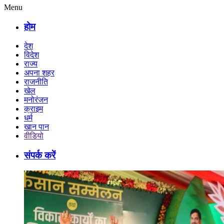
Menu
होम
देश
विदेश
राज्य
अपना शहर
राजनीति
खेल
मनोरंजन
क्राइम
धर्म
खान पान
वीडियो
संपर्क करें