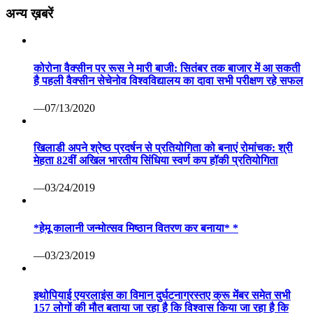
मेहता 82वीं अखिल भारतीय सिंधिया स्वर्ण कप हॉकी प्रतियोगिता
—03/24/2019
*हेमू कालानी जन्मोत्सव मिष्ठान वितरण कर बनाया* *
—03/23/2019
इथोपियाई एयरलाइंस का विमान दुर्घटनाग्रस्तए क्रू मेंबर समेत सभी
157 लोगों की मौत बताया जा रहा है कि विश्वास किया जा रहा है कि
इसमें 149 यात्री और चालक दल के आठ सदस्य थेण् एयर लाइन ने कहा
कि राहत और बचाव अभियान चलाया जा रहा है और हम अभी किसी के
जीवित होने या संभावित मौत की पुष्टि नहीं कर रहे हैण्
—03/10/2019