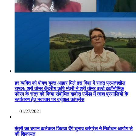
हर व्यक्ति को पोषण युक्त आहार मिले इस दिशा में सतत प्रयत्नशील
राष्ट्र: श्री तोमर केंद्रीय कृषि मंत्री ने श्री तोमर वर्ल्ड इकॉनोमिक
फोरम के सत्र को किया संबोधित दावोस एजेंडा में खाद्य प्रणालियों के
रूपांतरण हेतु नवाचार पर वर्चुअल कांफ्रेंस
—01/27/2021
मंत्री का बयान कलेक्टर जितवा देंगे चुनाव कांग्रेस ने निर्वाचन आयोग से
की शिकायत
—09/17/2020
कोरोना वैक्सीन पर रूस ने मारी बाजी: सितंबर तक बाजार में आ सकती
है पहली वैक्सीन सेचेनोव विश्वविद्यालय का दावा सभी परीक्षण रहे सफल
—07/13/2020
वाणिज्यिक कर निरीक्षक निलंबित ग्वालियर 07 अप्रैल कोरोना महामारी