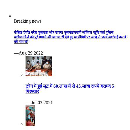
ट्रेन में हुई लूट में 60.लाख में से 45.लाख रूपये बरामद 5
गिरफ्तार
— Jul 03 2021
पति करता था शक, पत्नी ने कर दी हत्या .महाराजपुरा थाना क्षेत्र
के डांग गुठीना गांव की घटना
— Jun 06 2021
युवक ने अपनी ही प्रेमिका की गला घोंटकर हत्या कर दी।