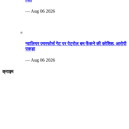
— Aug 06 2026
ग्वालियर एयरफोर्स गेट पर पेट्रोल बम फेंकने की कोशिश, आरोपी
पकड़ा
— Aug 06 2026
क्राइम
Breaking news
पीड़ित दंपत्ति नरेश कुशवाहा और शारदा कुशवाह एसपी ऑफिस पहुंचे जहां पुलिस
अधिकारियों को पूरे मामले की जानकारी देते हुए आरोपियों पर जल्द से जल्द कार्रवाई करने
की मांग की
—Aug 29 2022