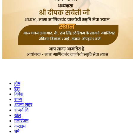
होम
देश
विदेश
राज्य
अपना शहर
राजनीति
खेल
मनोरंजन
क्राइम
धर्म
खान पान
वीडियो
हमारे बारें में
Privacy Policy
Cookies Policy
Rss Feed