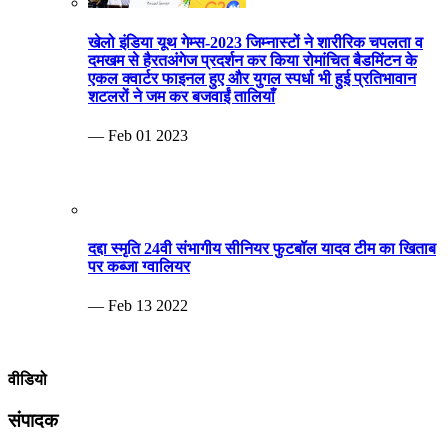
दद्दा स्मृति 24वी संभागीय सीनियर फुटबॉल यादव टीम का खिताब
पर कब्जा ग्वालियर
— Feb 13 2022
वीडियो
संपादक
Rajesh Jaiswal
9425401405
rajeshgwl9@gmail.com
MP Info News
Invalid RSS feed URL.
ब्रेकिंग न्यूज़