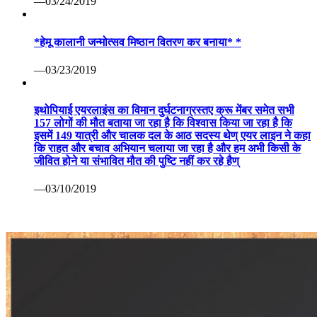
—03/24/2019
*हेमू कालानी जन्मोत्सव मिष्ठान वितरण कर बनाया* *
—03/23/2019
इथोपियाई एयरलाइंस का विमान दुर्घटनाग्रस्तए क्रू मेंबर समेत सभी
157 लोगों की मौत बताया जा रहा है कि विश्वास किया जा रहा है कि
इसमें 149 यात्री और चालक दल के आठ सदस्य थेण् एयर लाइन ने कहा
कि राहत और बचाव अभियान चलाया जा रहा है और हम अभी किसी के
जीवित होने या संभावित मौत की पुष्टि नहीं कर रहे हैण्
—03/10/2019