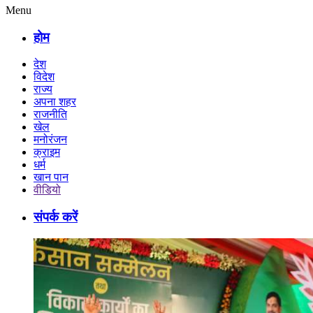
Menu
होम
देश
विदेश
राज्य
अपना शहर
राजनीति
खेल
मनोरंजन
क्राइम
धर्म
खान पान
वीडियो
संपर्क करें