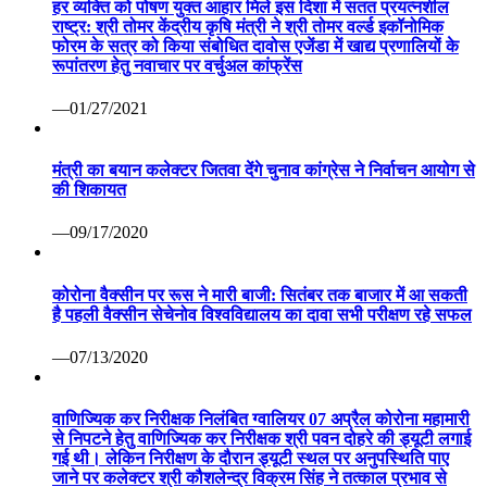
हर व्यक्ति को पोषण युक्त आहार मिले इस दिशा में सतत प्रयत्नशील
राष्ट्र: श्री तोमर केंद्रीय कृषि मंत्री ने श्री तोमर वर्ल्ड इकॉनोमिक
फोरम के सत्र को किया संबोधित दावोस एजेंडा में खाद्य प्रणालियों के
रूपांतरण हेतु नवाचार पर वर्चुअल कांफ्रेंस
—01/27/2021
मंत्री का बयान कलेक्टर जितवा देंगे चुनाव कांग्रेस ने निर्वाचन आयोग से
की शिकायत
—09/17/2020
कोरोना वैक्सीन पर रूस ने मारी बाजी: सितंबर तक बाजार में आ सकती
है पहली वैक्सीन सेचेनोव विश्वविद्यालय का दावा सभी परीक्षण रहे सफल
—07/13/2020
वाणिज्यिक कर निरीक्षक निलंबित ग्वालियर 07 अप्रैल कोरोना महामारी
से निपटने हेतु वाणिज्यिक कर निरीक्षक श्री पवन दोहरे की ड्यूटी लगाई
गई थी। लेकिन निरीक्षण के दौरान ड्यूटी स्थल पर अनुपस्थिति पाए
जाने पर कलेक्टर श्री कौशलेन्द्र विक्रम सिंह ने तत्काल प्रभाव से