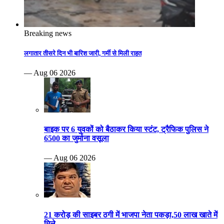
Breaking news
लगातार तीसरे दिन भी बारिश जारी, गर्मी से मिली राहत
— Aug 06 2026
बाइक पर 6 युवकों को बैठाकर किया स्टंट, ट्रैफिक पुलिस ने
6500 का जुर्माना वसूला
— Aug 06 2026
21 करोड़ की साइबर ठगी में भाजपा नेता पकड़ा,50 लाख खाते में
मिले