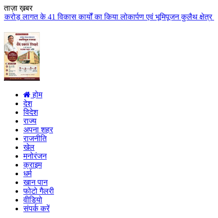
ताज़ा ख़बर
 कार्यों का किया लोकार्पण एवं भूमिपूजन कुलैथ क्षेत्र के विकास के लिये की बड़ी
होम
देश
विदेश
राज्य
अपना शहर
राजनीति
खेल
मनोरंजन
क्राइम
धर्म
खान पान
फोटो गैलरी
वीडियो
संपर्क करें