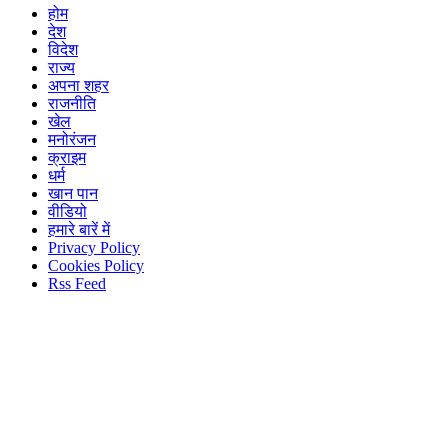
होम
देश
विदेश
राज्य
अपना शहर
राजनीति
खेल
मनोरंजन
क्राइम
धर्म
खान पान
वीडियो
हमारे बारें में
Privacy Policy
Cookies Policy
Rss Feed