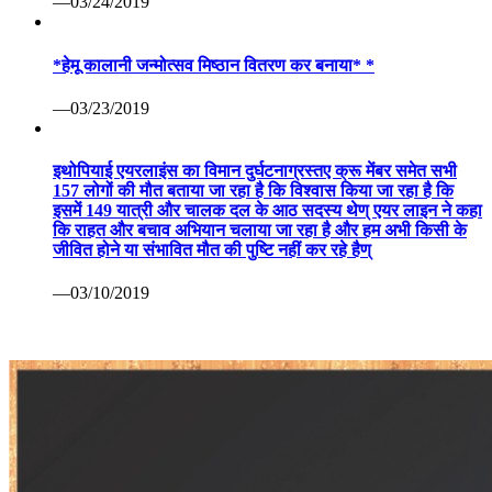
—03/24/2019
*हेमू कालानी जन्मोत्सव मिष्ठान वितरण कर बनाया* *
—03/23/2019
इथोपियाई एयरलाइंस का विमान दुर्घटनाग्रस्तए क्रू मेंबर समेत सभी
157 लोगों की मौत बताया जा रहा है कि विश्वास किया जा रहा है कि
इसमें 149 यात्री और चालक दल के आठ सदस्य थेण् एयर लाइन ने कहा
कि राहत और बचाव अभियान चलाया जा रहा है और हम अभी किसी के
जीवित होने या संभावित मौत की पुष्टि नहीं कर रहे हैण्
—03/10/2019