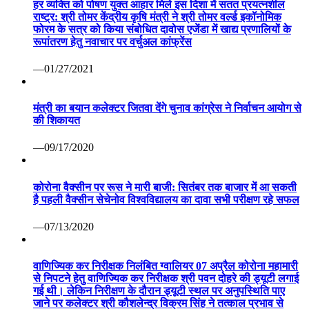
हर व्यक्ति को पोषण युक्त आहार मिले इस दिशा में सतत प्रयत्नशील
राष्ट्र: श्री तोमर केंद्रीय कृषि मंत्री ने श्री तोमर वर्ल्ड इकॉनोमिक
फोरम के सत्र को किया संबोधित दावोस एजेंडा में खाद्य प्रणालियों के
रूपांतरण हेतु नवाचार पर वर्चुअल कांफ्रेंस
—01/27/2021
मंत्री का बयान कलेक्टर जितवा देंगे चुनाव कांग्रेस ने निर्वाचन आयोग से
की शिकायत
—09/17/2020
कोरोना वैक्सीन पर रूस ने मारी बाजी: सितंबर तक बाजार में आ सकती
है पहली वैक्सीन सेचेनोव विश्वविद्यालय का दावा सभी परीक्षण रहे सफल
—07/13/2020
वाणिज्यिक कर निरीक्षक निलंबित ग्वालियर 07 अप्रैल कोरोना महामारी
से निपटने हेतु वाणिज्यिक कर निरीक्षक श्री पवन दोहरे की ड्यूटी लगाई
गई थी। लेकिन निरीक्षण के दौरान ड्यूटी स्थल पर अनुपस्थिति पाए
जाने पर कलेक्टर श्री कौशलेन्द्र विक्रम सिंह ने तत्काल प्रभाव से