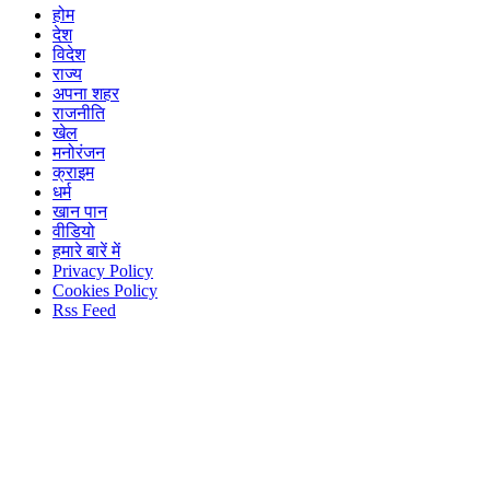
होम
देश
विदेश
राज्य
अपना शहर
राजनीति
खेल
मनोरंजन
क्राइम
धर्म
खान पान
वीडियो
हमारे बारें में
Privacy Policy
Cookies Policy
Rss Feed