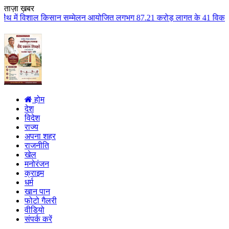
ताज़ा ख़बर
ान सम्मेलन आयोजित लगभग 87.21 करोड़ लागत के 41 विकास कार्यों का किया लोकार्पण
होम
देश
विदेश
राज्य
अपना शहर
राजनीति
खेल
मनोरंजन
क्राइम
धर्म
खान पान
फोटो गैलरी
वीडियो
संपर्क करें