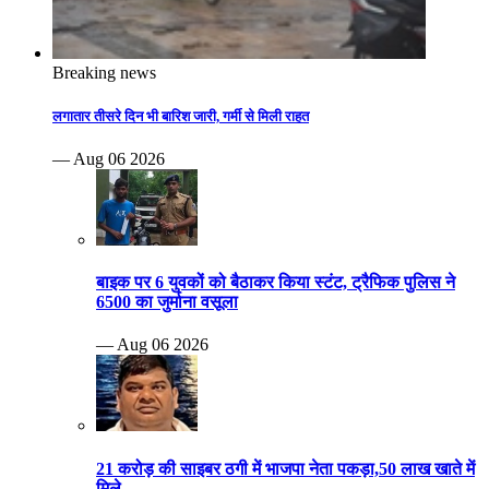
Breaking news
लगातार तीसरे दिन भी बारिश जारी, गर्मी से मिली राहत
— Aug 06 2026
बाइक पर 6 युवकों को बैठाकर किया स्टंट, ट्रैफिक पुलिस ने
6500 का जुर्माना वसूला
— Aug 06 2026
21 करोड़ की साइबर ठगी में भाजपा नेता पकड़ा,50 लाख खाते में
मिले