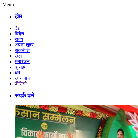
Menu
होम
देश
विदेश
राज्य
अपना शहर
राजनीति
खेल
मनोरंजन
क्राइम
धर्म
खान पान
वीडियो
संपर्क करें