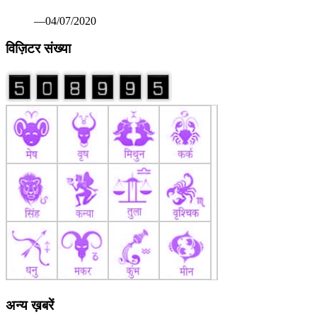
अन्य ख़बरें
कोरोना वैक्सीन पर रूस ने मारी बाजी: सितंबर तक बाजार में आ सकती
है पहली वैक्सीन सेचेनोव विश्वविद्यालय का दावा सभी परीक्षण रहे सफल
—07/13/2020
खिलाडी अपने श्रेष्ठ प्रदर्षन से प्रतियोगिता को बनाएं रोमांचक: श्री
मेहता 82वीं अखिल भारतीय सिंधिया स्वर्ण कप हॉकी प्रतियोगिता