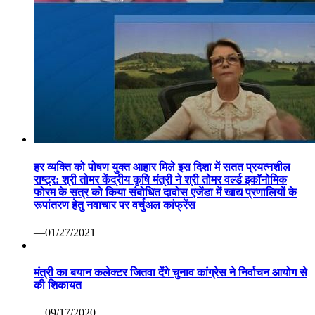
हर व्यक्ति को पोषण युक्त आहार मिले इस दिशा में सतत प्रयत्नशील
राष्ट्र: श्री तोमर केंद्रीय कृषि मंत्री ने श्री तोमर वर्ल्ड इकॉनोमिक
फोरम के सत्र को किया संबोधित दावोस एजेंडा में खाद्य प्रणालियों के
रूपांतरण हेतु नवाचार पर वर्चुअल कांफ्रेंस
—01/27/2021
मंत्री का बयान कलेक्टर जितवा देंगे चुनाव कांग्रेस ने निर्वाचन आयोग से
की शिकायत
—09/17/2020
कोरोना वैक्सीन पर रूस ने मारी बाजी: सितंबर तक बाजार में आ सकती
है पहली वैक्सीन सेचेनोव विश्वविद्यालय का दावा सभी परीक्षण रहे सफल
—07/13/2020
वाणिज्यिक कर निरीक्षक निलंबित ग्वालियर 07 अप्रैल कोरोना महामारी
से निपटने हेतु वाणिज्यिक कर निरीक्षक श्री पवन दोहरे की ड्यूटी लगाई
गई थी। लेकिन निरीक्षण के दौरान ड्यूटी स्थल पर अनुपस्थिति पाए