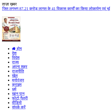
ताज़ा ख़बर
 लागत के 41 विकास कार्यों का किया लोकार्पण एवं भूमिपूजन कुलैथ क्षेत्र के विक
होम
देश
विदेश
राज्य
अपना शहर
राजनीति
खेल
मनोरंजन
क्राइम
धर्म
खान पान
फोटो गैलरी
वीडियो
संपर्क करें