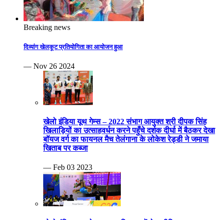
खेलो इंडिया यूथ गेम्स – 2022 संभाग आयुक्त श्री दीपक सिंह
खिलाड़ियों का उत्साहवर्धन करने पहुँचे दर्शक दीर्घा में बैठकर देखा
बॉयज वर्ग का फायनल मैच तेलंगाना के लोकेश रेड्डी ने जमाया
खिताब पर कब्जा
— Feb 03 2023
खेलो इंडिया यूथ गेम्स-2023 जिम्नास्टों ने शारीरिक चपलता व
दमखम से हैरतअंगेज प्रदर्शन कर किया रोमांचित बैडमिंटन के
एकल क्वार्टर फाइनल हुए और युगल स्पर्धा भी हुई प्रतिभावान
शटलरों ने जम कर बजवाईं तालियाँ
— Feb 01 2023
दद्दा स्मृति 24वी संभागीय सीनियर फुटबॉल यादव टीम का खिताब