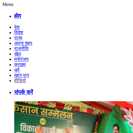
Menu
होम
देश
विदेश
राज्य
अपना शहर
राजनीति
खेल
मनोरंजन
क्राइम
धर्म
खान पान
वीडियो
संपर्क करें