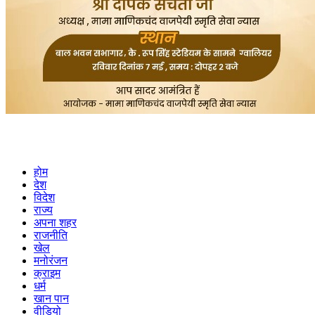
होम
देश
विदेश
राज्य
अपना शहर
राजनीति
खेल
मनोरंजन
क्राइम
धर्म
खान पान
वीडियो
हमारे बारें में
Privacy Policy
Cookies Policy
Rss Feed