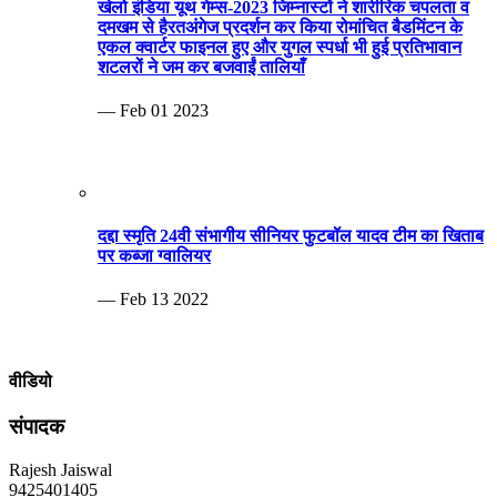
पर कब्जा ग्वालियर
— Feb 13 2022
वीडियो
संपादक
Rajesh Jaiswal
9425401405
rajeshgwl9@gmail.com
MP Info News
Invalid RSS feed URL.
ब्रेकिंग न्यूज़