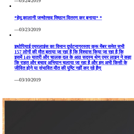
—03/24/2019
*हेमू कालानी जन्मोत्सव मिष्ठान वितरण कर बनाया* *
—03/23/2019
इथोपियाई एयरलाइंस का विमान दुर्घटनाग्रस्तए क्रू मेंबर समेत सभी
157 लोगों की मौत बताया जा रहा है कि विश्वास किया जा रहा है कि
इसमें 149 यात्री और चालक दल के आठ सदस्य थेण् एयर लाइन ने कहा
कि राहत और बचाव अभियान चलाया जा रहा है और हम अभी किसी के
जीवित होने या संभावित मौत की पुष्टि नहीं कर रहे हैण्
—03/10/2019