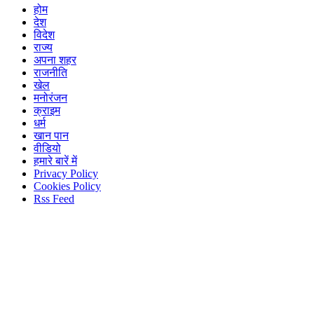
होम
देश
विदेश
राज्य
अपना शहर
राजनीति
खेल
मनोरंजन
क्राइम
धर्म
खान पान
वीडियो
हमारे बारें में
Privacy Policy
Cookies Policy
Rss Feed