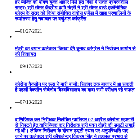
हर व्यक्ति को पोषण युक्त आहार मिले इस दिशा में सतत प्रयत्नशील
राष्ट्र: श्री तोमर केंद्रीय कृषि मंत्री ने श्री तोमर वर्ल्ड इकॉनोमिक
फोरम के सत्र को किया संबोधित दावोस एजेंडा में खाद्य प्रणालियों के
रूपांतरण हेतु नवाचार पर वर्चुअल कांफ्रेंस
—01/27/2021
मंत्री का बयान कलेक्टर जितवा देंगे चुनाव कांग्रेस ने निर्वाचन आयोग से
की शिकायत
—09/17/2020
कोरोना वैक्सीन पर रूस ने मारी बाजी: सितंबर तक बाजार में आ सकती
है पहली वैक्सीन सेचेनोव विश्वविद्यालय का दावा सभी परीक्षण रहे सफल
—07/13/2020
वाणिज्यिक कर निरीक्षक निलंबित ग्वालियर 07 अप्रैल कोरोना महामारी
से निपटने हेतु वाणिज्यिक कर निरीक्षक श्री पवन दोहरे की ड्यूटी लगाई
गई थी। लेकिन निरीक्षण के दौरान ड्यूटी स्थल पर अनुपस्थिति पाए
जाने पर कलेक्टर श्री कौशलेन्द्र विक्रम सिंह ने तत्काल प्रभाव से