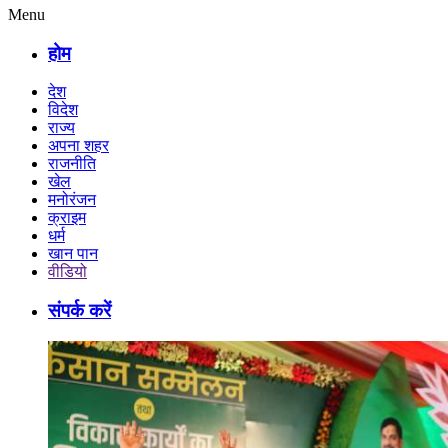
Menu
होम
देश
विदेश
राज्य
अपना शहर
राजनीति
खेल
मनोरंजन
क्राइम
धर्म
खान पान
वीडियो
संपर्क करें