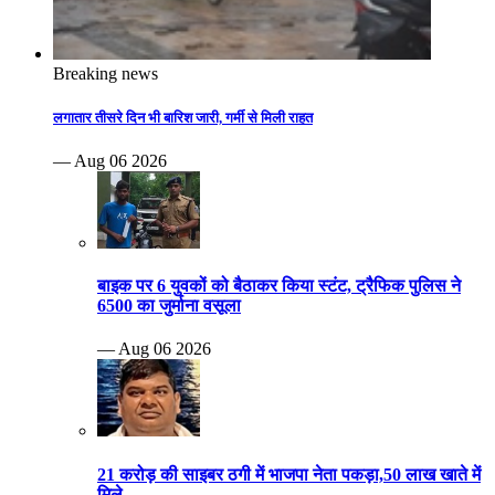
Breaking news
लगातार तीसरे दिन भी बारिश जारी, गर्मी से मिली राहत
— Aug 06 2026
बाइक पर 6 युवकों को बैठाकर किया स्टंट, ट्रैफिक पुलिस ने
6500 का जुर्माना वसूला
— Aug 06 2026
21 करोड़ की साइबर ठगी में भाजपा नेता पकड़ा,50 लाख खाते में
मिले