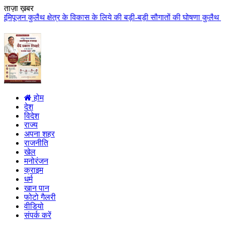
ताज़ा ख़बर
के विकास के लिये की बड़ी-बड़ी सौगातों की घोषणा कुलैथ क्षेत्र की जनता ने मुख्यम
होम
देश
विदेश
राज्य
अपना शहर
राजनीति
खेल
मनोरंजन
क्राइम
धर्म
खान पान
फोटो गैलरी
वीडियो
संपर्क करें