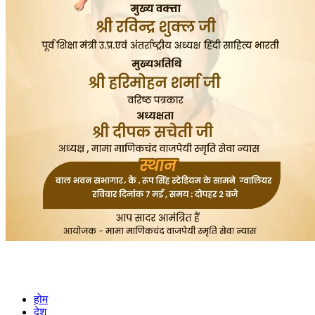
होम
देश