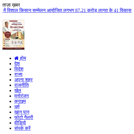
ताज़ा ख़बर
सम्मेलन आयोजित लगभग 87.21 करोड़ लागत के 41 विकास कार्यों का किया लोकार्पण एव
होम
देश
विदेश
राज्य
अपना शहर
राजनीति
खेल
मनोरंजन
क्राइम
धर्म
खान पान
फोटो गैलरी
वीडियो
संपर्क करें