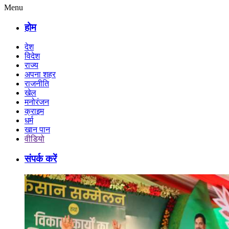
Menu
होम
देश
विदेश
राज्य
अपना शहर
राजनीति
खेल
मनोरंजन
क्राइम
धर्म
खान पान
वीडियो
संपर्क करें