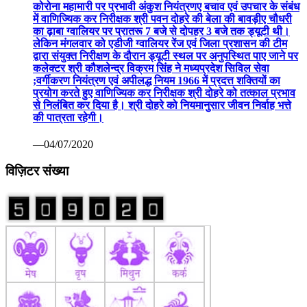
कोरोना महामारी पर प्रभावी अंकुश नियंत्रणए बचाव एवं उपचार के संबंध
में वाणिज्यिक कर निरीक्षक श्री पवन दोहरे की बेला की बावड़ीए चौधरी
का ढ़ाबा ग्वालियर पर प्रातरू 7 बजे से दोपहर 3 बजे तक ड्यूटी थी।
लेकिन मंगलवार को एडीजी ग्वालियर रेंज एवं जिला प्रशासन की टीम
द्वारा संयुक्त निरीक्षण के दौरान ड्यूटी स्थल पर अनुपस्थित पाए जाने पर
कलेक्टर श्री कौशलेन्द्र विक्रम सिंह ने मध्यप्रदेश सिविल सेवा
;वर्गीकरण नियंत्रण एवं अपीलद्ध नियम 1966 में प्रदत्त शक्तियों का
प्रयोग करते हुए वाणिज्यिक कर निरीक्षक श्री दोहरे को तत्काल प्रभाव
से निलंबित कर दिया है। श्री दोहरे को नियमानुसार जीवन निर्वाह भत्ते
की पात्रता रहेगी।
—04/07/2020
विज़िटर संख्या