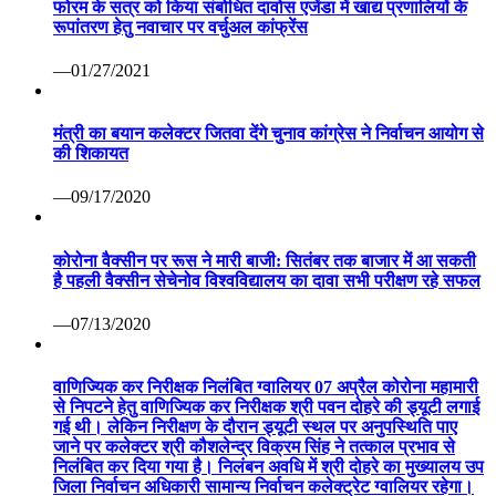
फोरम के सत्र को किया संबोधित दावोस एजेंडा में खाद्य प्रणालियों के
रूपांतरण हेतु नवाचार पर वर्चुअल कांफ्रेंस
—01/27/2021
मंत्री का बयान कलेक्टर जितवा देंगे चुनाव कांग्रेस ने निर्वाचन आयोग से
की शिकायत
—09/17/2020
कोरोना वैक्सीन पर रूस ने मारी बाजी: सितंबर तक बाजार में आ सकती
है पहली वैक्सीन सेचेनोव विश्वविद्यालय का दावा सभी परीक्षण रहे सफल
—07/13/2020
वाणिज्यिक कर निरीक्षक निलंबित ग्वालियर 07 अप्रैल कोरोना महामारी
से निपटने हेतु वाणिज्यिक कर निरीक्षक श्री पवन दोहरे की ड्यूटी लगाई
गई थी। लेकिन निरीक्षण के दौरान ड्यूटी स्थल पर अनुपस्थिति पाए
जाने पर कलेक्टर श्री कौशलेन्द्र विक्रम सिंह ने तत्काल प्रभाव से
निलंबित कर दिया गया है। निलंबन अवधि में श्री दोहरे का मुख्यालय उप
जिला निर्वाचन अधिकारी सामान्य निर्वाचन कलेक्ट्रेट ग्वालियर रहेगा।