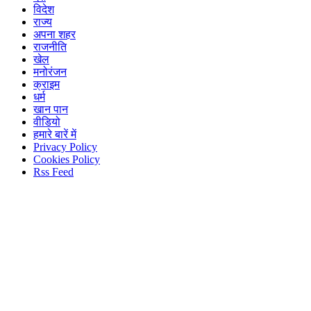
विदेश
राज्य
अपना शहर
राजनीति
खेल
मनोरंजन
क्राइम
धर्म
खान पान
वीडियो
हमारे बारें में
Privacy Policy
Cookies Policy
Rss Feed