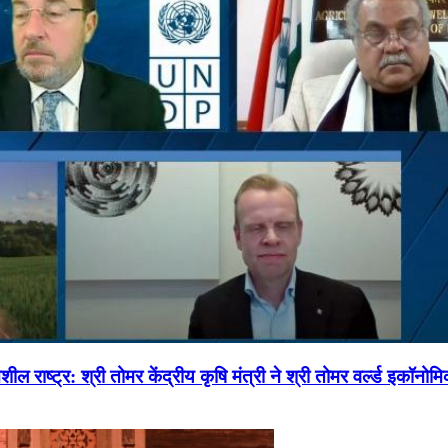
ल राष्ट्र: श्री तोमर केंद्रीय कृषि मंत्री ने श्री तोमर वर्ल्ड इकॉनो