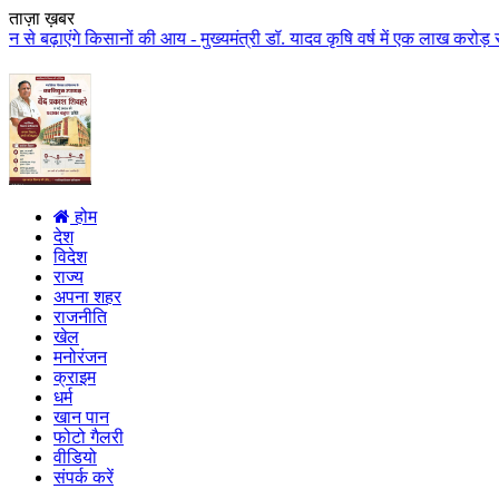
ताज़ा ख़बर
सानों की आय - मुख्यमंत्री डॉ. यादव कृषि वर्ष में एक लाख करोड़ से अधिक राशि क
होम
देश
विदेश
राज्य
अपना शहर
राजनीति
खेल
मनोरंजन
क्राइम
धर्म
खान पान
फोटो गैलरी
वीडियो
संपर्क करें