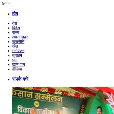
Menu
होम
देश
विदेश
राज्य
अपना शहर
राजनीति
खेल
मनोरंजन
क्राइम
धर्म
खान पान
वीडियो
संपर्क करें