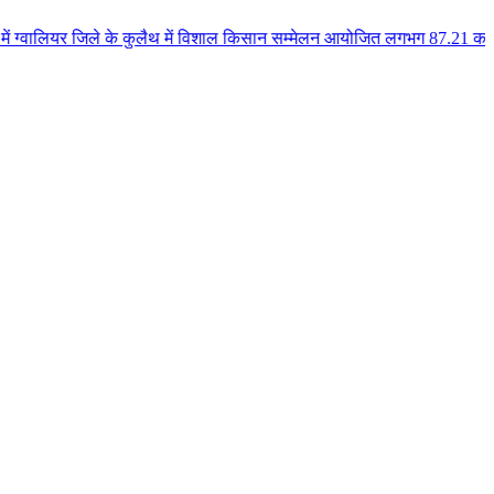
िले के कुलैथ में विशाल किसान सम्मेलन आयोजित लगभग 87.21 करोड़ लागत के 41 विका