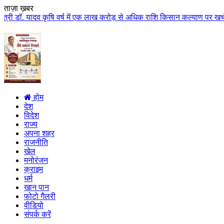
ताज़ा ख़बर
कृषि वर्ष में एक लाख करोड़ से अधिक राशि किसान कल्याण पर खर्च होगी मुख्यमंत्री
होम
देश
विदेश
राज्य
अपना शहर
राजनीति
खेल
मनोरंजन
क्राइम
धर्म
खान पान
फोटो गैलरी
वीडियो
संपर्क करें