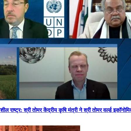
ल राष्ट्र: श्री तोमर केंद्रीय कृषि मंत्री ने श्री तोमर वर्ल्ड इकॉनो