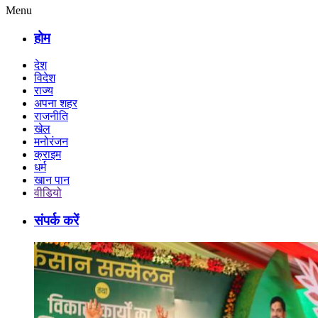
Menu
होम
देश
विदेश
राज्य
अपना शहर
राजनीति
खेल
मनोरंजन
क्राइम
धर्म
खान पान
वीडियो
संपर्क करें