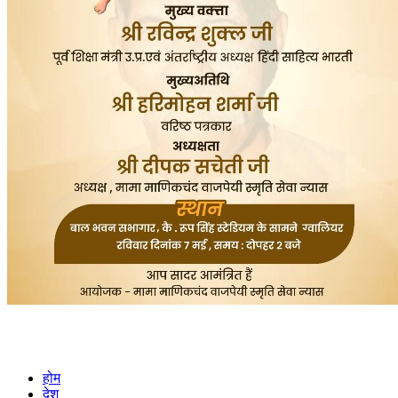
होम
देश