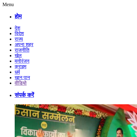
Menu
होम
देश
विदेश
राज्य
अपना शहर
राजनीति
खेल
मनोरंजन
क्राइम
धर्म
खान पान
वीडियो
संपर्क करें