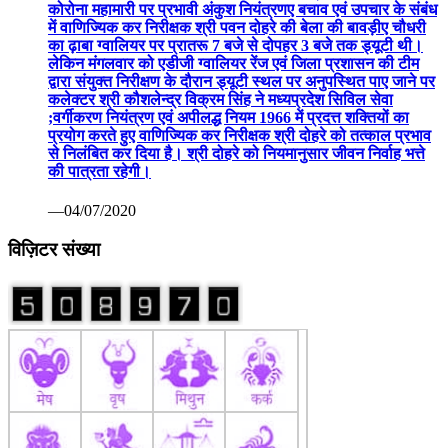
कोरोना महामारी पर प्रभावी अंकुश नियंत्रणए बचाव एवं उपचार के संबंध
में वाणिज्यिक कर निरीक्षक श्री पवन दोहरे की बेला की बावड़ीए चौधरी
का ढ़ाबा ग्वालियर पर प्रातरू 7 बजे से दोपहर 3 बजे तक ड्यूटी थी।
लेकिन मंगलवार को एडीजी ग्वालियर रेंज एवं जिला प्रशासन की टीम
द्वारा संयुक्त निरीक्षण के दौरान ड्यूटी स्थल पर अनुपस्थित पाए जाने पर
कलेक्टर श्री कौशलेन्द्र विक्रम सिंह ने मध्यप्रदेश सिविल सेवा
;वर्गीकरण नियंत्रण एवं अपीलद्ध नियम 1966 में प्रदत्त शक्तियों का
प्रयोग करते हुए वाणिज्यिक कर निरीक्षक श्री दोहरे को तत्काल प्रभाव
से निलंबित कर दिया है। श्री दोहरे को नियमानुसार जीवन निर्वाह भत्ते
की पात्रता रहेगी।
—04/07/2020
विज़िटर संख्या