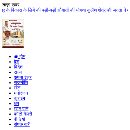
ताज़ा ख़बर
की बड़ी-बड़ी सौगातों की घोषणा कुलैथ क्षेत्र की जनता ने मुख्यमंत्री डॉ. यादव का
होम
देश
विदेश
राज्य
अपना शहर
राजनीति
खेल
मनोरंजन
क्राइम
धर्म
खान पान
फोटो गैलरी
वीडियो
संपर्क करें