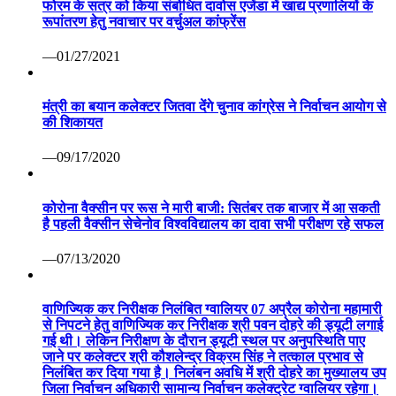
फोरम के सत्र को किया संबोधित दावोस एजेंडा में खाद्य प्रणालियों के
रूपांतरण हेतु नवाचार पर वर्चुअल कांफ्रेंस
—01/27/2021
मंत्री का बयान कलेक्टर जितवा देंगे चुनाव कांग्रेस ने निर्वाचन आयोग से
की शिकायत
—09/17/2020
कोरोना वैक्सीन पर रूस ने मारी बाजी: सितंबर तक बाजार में आ सकती
है पहली वैक्सीन सेचेनोव विश्वविद्यालय का दावा सभी परीक्षण रहे सफल
—07/13/2020
वाणिज्यिक कर निरीक्षक निलंबित ग्वालियर 07 अप्रैल कोरोना महामारी
से निपटने हेतु वाणिज्यिक कर निरीक्षक श्री पवन दोहरे की ड्यूटी लगाई
गई थी। लेकिन निरीक्षण के दौरान ड्यूटी स्थल पर अनुपस्थिति पाए
जाने पर कलेक्टर श्री कौशलेन्द्र विक्रम सिंह ने तत्काल प्रभाव से
निलंबित कर दिया गया है। निलंबन अवधि में श्री दोहरे का मुख्यालय उप
जिला निर्वाचन अधिकारी सामान्य निर्वाचन कलेक्ट्रेट ग्वालियर रहेगा।