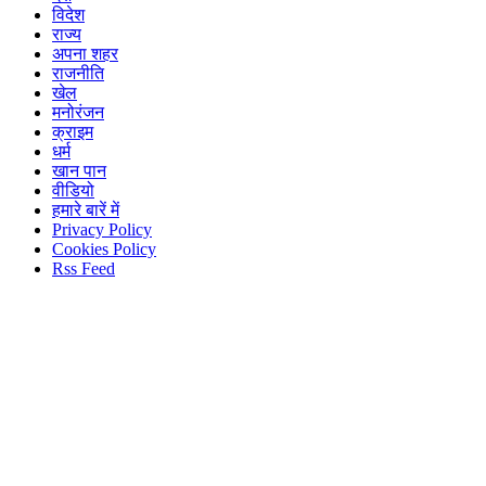
विदेश
राज्य
अपना शहर
राजनीति
खेल
मनोरंजन
क्राइम
धर्म
खान पान
वीडियो
हमारे बारें में
Privacy Policy
Cookies Policy
Rss Feed