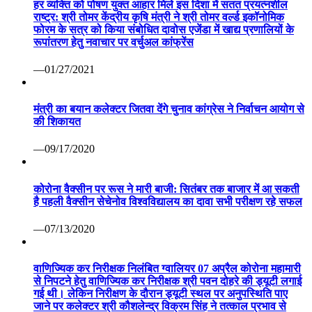
हर व्यक्ति को पोषण युक्त आहार मिले इस दिशा में सतत प्रयत्नशील
राष्ट्र: श्री तोमर केंद्रीय कृषि मंत्री ने श्री तोमर वर्ल्ड इकॉनोमिक
फोरम के सत्र को किया संबोधित दावोस एजेंडा में खाद्य प्रणालियों के
रूपांतरण हेतु नवाचार पर वर्चुअल कांफ्रेंस
—01/27/2021
मंत्री का बयान कलेक्टर जितवा देंगे चुनाव कांग्रेस ने निर्वाचन आयोग से
की शिकायत
—09/17/2020
कोरोना वैक्सीन पर रूस ने मारी बाजी: सितंबर तक बाजार में आ सकती
है पहली वैक्सीन सेचेनोव विश्वविद्यालय का दावा सभी परीक्षण रहे सफल
—07/13/2020
वाणिज्यिक कर निरीक्षक निलंबित ग्वालियर 07 अप्रैल कोरोना महामारी
से निपटने हेतु वाणिज्यिक कर निरीक्षक श्री पवन दोहरे की ड्यूटी लगाई
गई थी। लेकिन निरीक्षण के दौरान ड्यूटी स्थल पर अनुपस्थिति पाए
जाने पर कलेक्टर श्री कौशलेन्द्र विक्रम सिंह ने तत्काल प्रभाव से