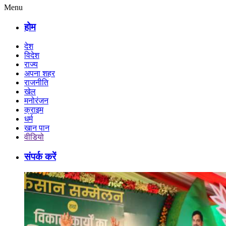
Menu
होम
देश
विदेश
राज्य
अपना शहर
राजनीति
खेल
मनोरंजन
क्राइम
धर्म
खान पान
वीडियो
संपर्क करें