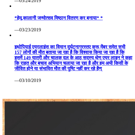
—03/24/2019
*हेमू कालानी जन्मोत्सव मिष्ठान वितरण कर बनाया* *
—03/23/2019
इथोपियाई एयरलाइंस का विमान दुर्घटनाग्रस्तए क्रू मेंबर समेत सभी
157 लोगों की मौत बताया जा रहा है कि विश्वास किया जा रहा है कि
इसमें 149 यात्री और चालक दल के आठ सदस्य थेण् एयर लाइन ने कहा
कि राहत और बचाव अभियान चलाया जा रहा है और हम अभी किसी के
जीवित होने या संभावित मौत की पुष्टि नहीं कर रहे हैण्
—03/10/2019