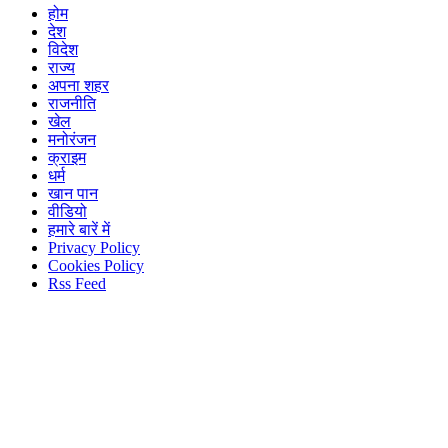
होम
देश
विदेश
राज्य
अपना शहर
राजनीति
खेल
मनोरंजन
क्राइम
धर्म
खान पान
वीडियो
हमारे बारें में
Privacy Policy
Cookies Policy
Rss Feed