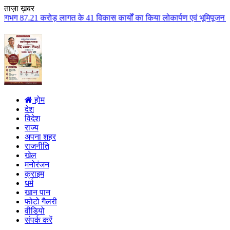
ताज़ा ख़बर
 के 41 विकास कार्यों का किया लोकार्पण एवं भूमिपूजन कुलैथ क्षेत्र के विकास के
होम
देश
विदेश
राज्य
अपना शहर
राजनीति
खेल
मनोरंजन
क्राइम
धर्म
खान पान
फोटो गैलरी
वीडियो
संपर्क करें