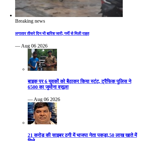
Breaking news
लगातार तीसरे दिन भी बारिश जारी, गर्मी से मिली राहत
— Aug 06 2026
बाइक पर 6 युवकों को बैठाकर किया स्टंट, ट्रैफिक पुलिस ने
6500 का जुर्माना वसूला
— Aug 06 2026
21 करोड़ की साइबर ठगी में भाजपा नेता पकड़ा,50 लाख खाते में
मिले