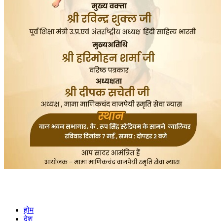
होम
देश