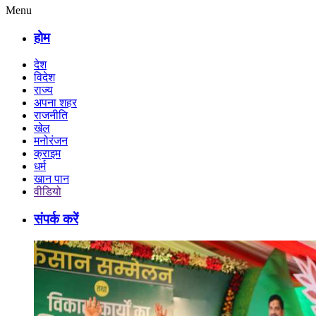
Menu
होम
देश
विदेश
राज्य
अपना शहर
राजनीति
खेल
मनोरंजन
क्राइम
धर्म
खान पान
वीडियो
संपर्क करें