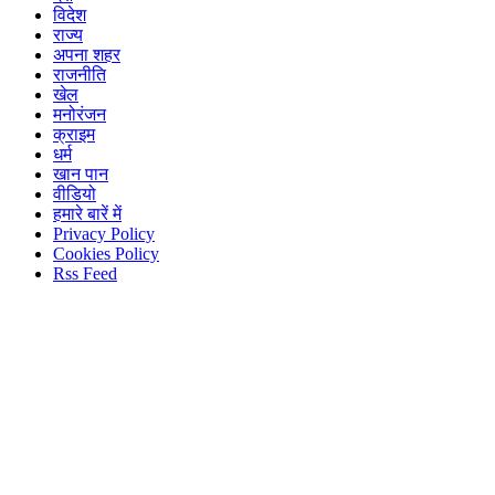
विदेश
राज्य
अपना शहर
राजनीति
खेल
मनोरंजन
क्राइम
धर्म
खान पान
वीडियो
हमारे बारें में
Privacy Policy
Cookies Policy
Rss Feed