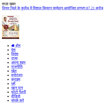
ताज़ा ख़बर
लैथ में विशाल किसान सम्मेलन आयोजित लगभग 87.21 करोड़ लागत के 41 विकास कार्यों
होम
देश
विदेश
राज्य
अपना शहर
राजनीति
खेल
मनोरंजन
क्राइम
धर्म
खान पान
फोटो गैलरी
वीडियो
संपर्क करें