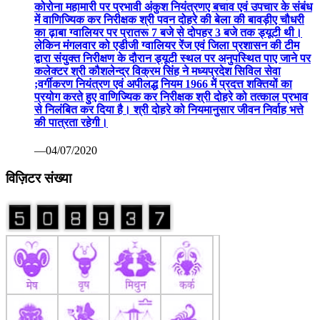
कोरोना महामारी पर प्रभावी अंकुश नियंत्रणए बचाव एवं उपचार के संबंध
में वाणिज्यिक कर निरीक्षक श्री पवन दोहरे की बेला की बावड़ीए चौधरी
का ढ़ाबा ग्वालियर पर प्रातरू 7 बजे से दोपहर 3 बजे तक ड्यूटी थी।
लेकिन मंगलवार को एडीजी ग्वालियर रेंज एवं जिला प्रशासन की टीम
द्वारा संयुक्त निरीक्षण के दौरान ड्यूटी स्थल पर अनुपस्थित पाए जाने पर
कलेक्टर श्री कौशलेन्द्र विक्रम सिंह ने मध्यप्रदेश सिविल सेवा
;वर्गीकरण नियंत्रण एवं अपीलद्ध नियम 1966 में प्रदत्त शक्तियों का
प्रयोग करते हुए वाणिज्यिक कर निरीक्षक श्री दोहरे को तत्काल प्रभाव
से निलंबित कर दिया है। श्री दोहरे को नियमानुसार जीवन निर्वाह भत्ते
की पात्रता रहेगी।
—04/07/2020
विज़िटर संख्या