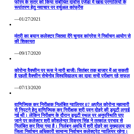
फोरम के सत्र को किया संबोधित दावोस एजेंडा में खाद्य प्रणालियों के
रूपांतरण हेतु नवाचार पर वर्चुअल कांफ्रेंस
—01/27/2021
मंत्री का बयान कलेक्टर जितवा देंगे चुनाव कांग्रेस ने निर्वाचन आयोग से
की शिकायत
—09/17/2020
कोरोना वैक्सीन पर रूस ने मारी बाजी: सितंबर तक बाजार में आ सकती
है पहली वैक्सीन सेचेनोव विश्वविद्यालय का दावा सभी परीक्षण रहे सफल
—07/13/2020
वाणिज्यिक कर निरीक्षक निलंबित ग्वालियर 07 अप्रैल कोरोना महामारी
से निपटने हेतु वाणिज्यिक कर निरीक्षक श्री पवन दोहरे की ड्यूटी लगाई
गई थी। लेकिन निरीक्षण के दौरान ड्यूटी स्थल पर अनुपस्थिति पाए
जाने पर कलेक्टर श्री कौशलेन्द्र विक्रम सिंह ने तत्काल प्रभाव से
निलंबित कर दिया गया है। निलंबन अवधि में श्री दोहरे का मुख्यालय उप
जिला निर्वाचन अधिकारी सामान्य निर्वाचन कलेक्ट्रेट ग्वालियर रहेगा।