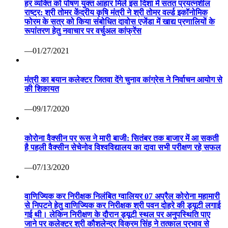
हर व्यक्ति को पोषण युक्त आहार मिले इस दिशा में सतत प्रयत्नशील
राष्ट्र: श्री तोमर केंद्रीय कृषि मंत्री ने श्री तोमर वर्ल्ड इकॉनोमिक
फोरम के सत्र को किया संबोधित दावोस एजेंडा में खाद्य प्रणालियों के
रूपांतरण हेतु नवाचार पर वर्चुअल कांफ्रेंस
—01/27/2021
मंत्री का बयान कलेक्टर जितवा देंगे चुनाव कांग्रेस ने निर्वाचन आयोग से
की शिकायत
—09/17/2020
कोरोना वैक्सीन पर रूस ने मारी बाजी: सितंबर तक बाजार में आ सकती
है पहली वैक्सीन सेचेनोव विश्वविद्यालय का दावा सभी परीक्षण रहे सफल
—07/13/2020
वाणिज्यिक कर निरीक्षक निलंबित ग्वालियर 07 अप्रैल कोरोना महामारी
से निपटने हेतु वाणिज्यिक कर निरीक्षक श्री पवन दोहरे की ड्यूटी लगाई
गई थी। लेकिन निरीक्षण के दौरान ड्यूटी स्थल पर अनुपस्थिति पाए
जाने पर कलेक्टर श्री कौशलेन्द्र विक्रम सिंह ने तत्काल प्रभाव से