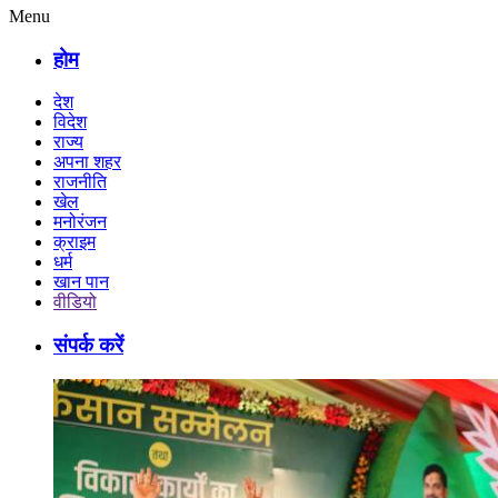
Menu
होम
देश
विदेश
राज्य
अपना शहर
राजनीति
खेल
मनोरंजन
क्राइम
धर्म
खान पान
वीडियो
संपर्क करें