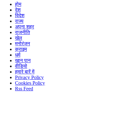
होम
देश
विदेश
राज्य
अपना शहर
राजनीति
खेल
मनोरंजन
क्राइम
धर्म
खान पान
वीडियो
हमारे बारें में
Privacy Policy
Cookies Policy
Rss Feed