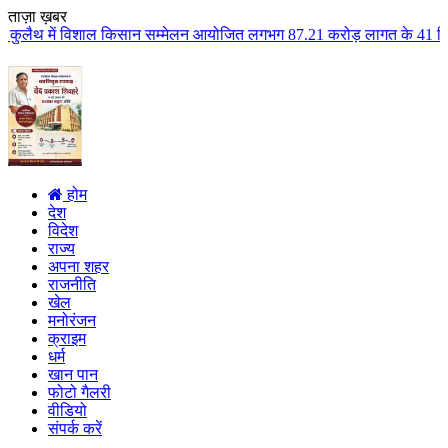
ताज़ा ख़बर
 किसान सम्मेलन आयोजित लगभग 87.21 करोड़ लागत के 41 विकास कार्यों का किया लोका
होम
देश
विदेश
राज्य
अपना शहर
राजनीति
खेल
मनोरंजन
क्राइम
धर्म
खान पान
फोटो गैलरी
वीडियो
संपर्क करें