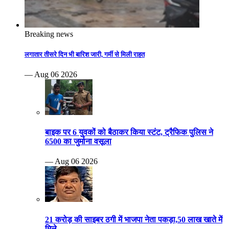
Breaking news
लगातार तीसरे दिन भी बारिश जारी, गर्मी से मिली राहत
— Aug 06 2026
बाइक पर 6 युवकों को बैठाकर किया स्टंट, ट्रैफिक पुलिस ने
6500 का जुर्माना वसूला
— Aug 06 2026
21 करोड़ की साइबर ठगी में भाजपा नेता पकड़ा,50 लाख खाते में
मिले