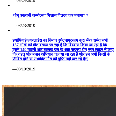
—03/24/2019
*हेमू कालानी जन्मोत्सव मिष्ठान वितरण कर बनाया* *
—03/23/2019
इथोपियाई एयरलाइंस का विमान दुर्घटनाग्रस्तए क्रू मेंबर समेत सभी
157 लोगों की मौत बताया जा रहा है कि विश्वास किया जा रहा है कि
इसमें 149 यात्री और चालक दल के आठ सदस्य थेण् एयर लाइन ने कहा
कि राहत और बचाव अभियान चलाया जा रहा है और हम अभी किसी के
जीवित होने या संभावित मौत की पुष्टि नहीं कर रहे हैण्
—03/10/2019