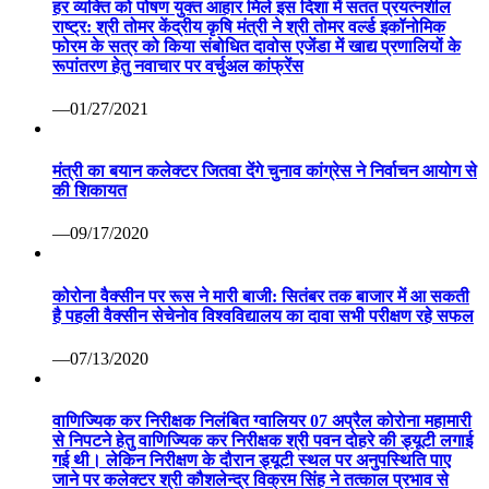
हर व्यक्ति को पोषण युक्त आहार मिले इस दिशा में सतत प्रयत्नशील
राष्ट्र: श्री तोमर केंद्रीय कृषि मंत्री ने श्री तोमर वर्ल्ड इकॉनोमिक
फोरम के सत्र को किया संबोधित दावोस एजेंडा में खाद्य प्रणालियों के
रूपांतरण हेतु नवाचार पर वर्चुअल कांफ्रेंस
—01/27/2021
मंत्री का बयान कलेक्टर जितवा देंगे चुनाव कांग्रेस ने निर्वाचन आयोग से
की शिकायत
—09/17/2020
कोरोना वैक्सीन पर रूस ने मारी बाजी: सितंबर तक बाजार में आ सकती
है पहली वैक्सीन सेचेनोव विश्वविद्यालय का दावा सभी परीक्षण रहे सफल
—07/13/2020
वाणिज्यिक कर निरीक्षक निलंबित ग्वालियर 07 अप्रैल कोरोना महामारी
से निपटने हेतु वाणिज्यिक कर निरीक्षक श्री पवन दोहरे की ड्यूटी लगाई
गई थी। लेकिन निरीक्षण के दौरान ड्यूटी स्थल पर अनुपस्थिति पाए
जाने पर कलेक्टर श्री कौशलेन्द्र विक्रम सिंह ने तत्काल प्रभाव से