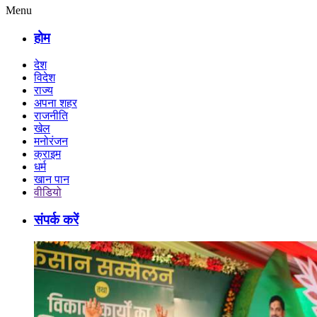
Menu
होम
देश
विदेश
राज्य
अपना शहर
राजनीति
खेल
मनोरंजन
क्राइम
धर्म
खान पान
वीडियो
संपर्क करें