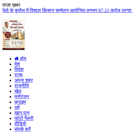
ताज़ा ख़बर
ं विशाल किसान सम्मेलन आयोजित लगभग 87.21 करोड़ लागत के 41 विकास कार्यों का कि
होम
देश
विदेश
राज्य
अपना शहर
राजनीति
खेल
मनोरंजन
क्राइम
धर्म
खान पान
फोटो गैलरी
वीडियो
संपर्क करें