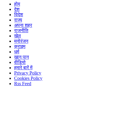
होम
देश
विदेश
राज्य
अपना शहर
राजनीति
खेल
मनोरंजन
क्राइम
धर्म
खान पान
वीडियो
हमारे बारें में
Privacy Policy
Cookies Policy
Rss Feed