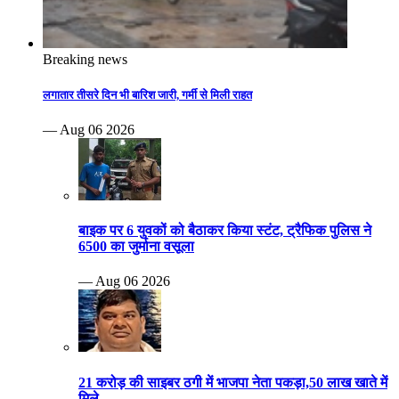
Breaking news
लगातार तीसरे दिन भी बारिश जारी, गर्मी से मिली राहत
— Aug 06 2026
बाइक पर 6 युवकों को बैठाकर किया स्टंट, ट्रैफिक पुलिस ने
6500 का जुर्माना वसूला
— Aug 06 2026
21 करोड़ की साइबर ठगी में भाजपा नेता पकड़ा,50 लाख खाते में
मिले