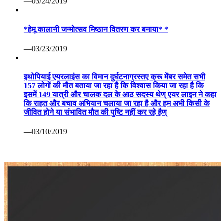
—03/24/2019
*हेमू कालानी जन्मोत्सव मिष्ठान वितरण कर बनाया* *
—03/23/2019
इथोपियाई एयरलाइंस का विमान दुर्घटनाग्रस्तए क्रू मेंबर समेत सभी
157 लोगों की मौत बताया जा रहा है कि विश्वास किया जा रहा है कि
इसमें 149 यात्री और चालक दल के आठ सदस्य थेण् एयर लाइन ने कहा
कि राहत और बचाव अभियान चलाया जा रहा है और हम अभी किसी के
जीवित होने या संभावित मौत की पुष्टि नहीं कर रहे हैण्
—03/10/2019