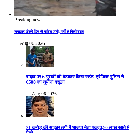
Breaking news
लगातार तीसरे दिन भी बारिश जारी, गर्मी से मिली राहत
— Aug 06 2026
बाइक पर 6 युवकों को बैठाकर किया स्टंट, ट्रैफिक पुलिस ने
6500 का जुर्माना वसूला
— Aug 06 2026
21 करोड़ की साइबर ठगी में भाजपा नेता पकड़ा,50 लाख खाते में
मिले