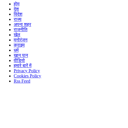
होम
देश
विदेश
राज्य
अपना शहर
राजनीति
खेल
मनोरंजन
क्राइम
धर्म
खान पान
वीडियो
हमारे बारें में
Privacy Policy
Cookies Policy
Rss Feed