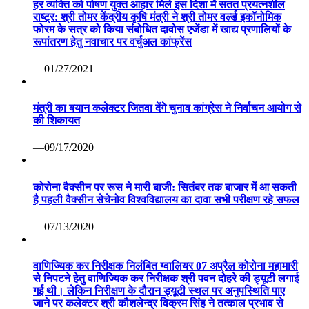
हर व्यक्ति को पोषण युक्त आहार मिले इस दिशा में सतत प्रयत्नशील
राष्ट्र: श्री तोमर केंद्रीय कृषि मंत्री ने श्री तोमर वर्ल्ड इकॉनोमिक
फोरम के सत्र को किया संबोधित दावोस एजेंडा में खाद्य प्रणालियों के
रूपांतरण हेतु नवाचार पर वर्चुअल कांफ्रेंस
—01/27/2021
मंत्री का बयान कलेक्टर जितवा देंगे चुनाव कांग्रेस ने निर्वाचन आयोग से
की शिकायत
—09/17/2020
कोरोना वैक्सीन पर रूस ने मारी बाजी: सितंबर तक बाजार में आ सकती
है पहली वैक्सीन सेचेनोव विश्वविद्यालय का दावा सभी परीक्षण रहे सफल
—07/13/2020
वाणिज्यिक कर निरीक्षक निलंबित ग्वालियर 07 अप्रैल कोरोना महामारी
से निपटने हेतु वाणिज्यिक कर निरीक्षक श्री पवन दोहरे की ड्यूटी लगाई
गई थी। लेकिन निरीक्षण के दौरान ड्यूटी स्थल पर अनुपस्थिति पाए
जाने पर कलेक्टर श्री कौशलेन्द्र विक्रम सिंह ने तत्काल प्रभाव से