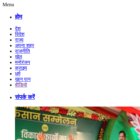
Menu
होम
देश
विदेश
राज्य
अपना शहर
राजनीति
खेल
मनोरंजन
क्राइम
धर्म
खान पान
वीडियो
संपर्क करें