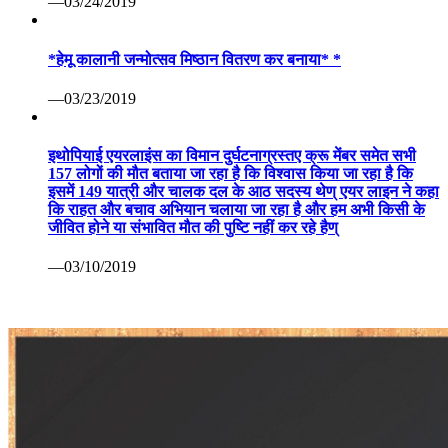
—03/24/2019
*हेमू कालानी जन्मोत्सव मिष्ठान वितरण कर बनाया* *
—03/23/2019
इथोपियाई एयरलाइंस का विमान दुर्घटनाग्रस्तए क्रू मेंबर समेत सभी
157 लोगों की मौत बताया जा रहा है कि विश्वास किया जा रहा है कि
इसमें 149 यात्री और चालक दल के आठ सदस्य थेण् एयर लाइन ने कहा
कि राहत और बचाव अभियान चलाया जा रहा है और हम अभी किसी के
जीवित होने या संभावित मौत की पुष्टि नहीं कर रहे हैण्
—03/10/2019