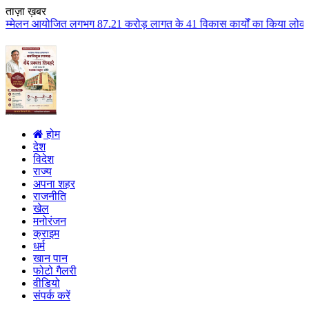
ताज़ा ख़बर
त लगभग 87.21 करोड़ लागत के 41 विकास कार्यों का किया लोकार्पण एवं भूमिपूजन क
होम
देश
विदेश
राज्य
अपना शहर
राजनीति
खेल
मनोरंजन
क्राइम
धर्म
खान पान
फोटो गैलरी
वीडियो
संपर्क करें