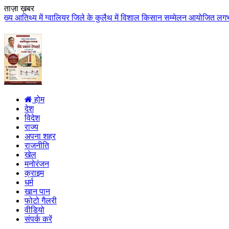
ताज़ा ख़बर
ं ग्वालियर जिले के कुलैथ में विशाल किसान सम्मेलन आयोजित लगभग 87.21 करोड़ लाग
होम
देश
विदेश
राज्य
अपना शहर
राजनीति
खेल
मनोरंजन
क्राइम
धर्म
खान पान
फोटो गैलरी
वीडियो
संपर्क करें