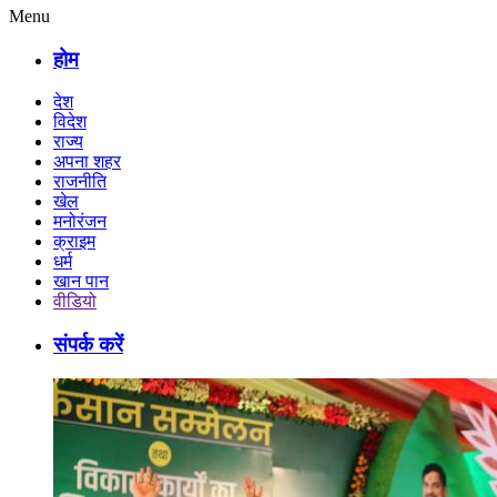
Menu
होम
देश
विदेश
राज्य
अपना शहर
राजनीति
खेल
मनोरंजन
क्राइम
धर्म
खान पान
वीडियो
संपर्क करें