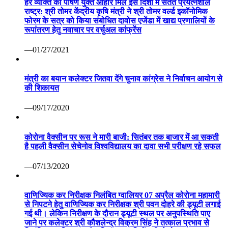
हर व्यक्ति को पोषण युक्त आहार मिले इस दिशा में सतत प्रयत्नशील
राष्ट्र: श्री तोमर केंद्रीय कृषि मंत्री ने श्री तोमर वर्ल्ड इकॉनोमिक
फोरम के सत्र को किया संबोधित दावोस एजेंडा में खाद्य प्रणालियों के
रूपांतरण हेतु नवाचार पर वर्चुअल कांफ्रेंस
—01/27/2021
मंत्री का बयान कलेक्टर जितवा देंगे चुनाव कांग्रेस ने निर्वाचन आयोग से
की शिकायत
—09/17/2020
कोरोना वैक्सीन पर रूस ने मारी बाजी: सितंबर तक बाजार में आ सकती
है पहली वैक्सीन सेचेनोव विश्वविद्यालय का दावा सभी परीक्षण रहे सफल
—07/13/2020
वाणिज्यिक कर निरीक्षक निलंबित ग्वालियर 07 अप्रैल कोरोना महामारी
से निपटने हेतु वाणिज्यिक कर निरीक्षक श्री पवन दोहरे की ड्यूटी लगाई
गई थी। लेकिन निरीक्षण के दौरान ड्यूटी स्थल पर अनुपस्थिति पाए
जाने पर कलेक्टर श्री कौशलेन्द्र विक्रम सिंह ने तत्काल प्रभाव से