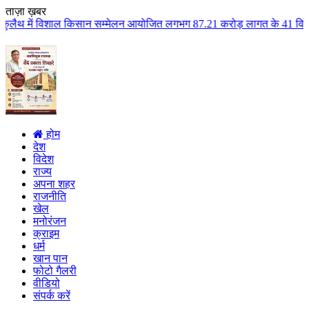
ताज़ा ख़बर
िसान सम्मेलन आयोजित लगभग 87.21 करोड़ लागत के 41 विकास कार्यों का किया लोकार
होम
देश
विदेश
राज्य
अपना शहर
राजनीति
खेल
मनोरंजन
क्राइम
धर्म
खान पान
फोटो गैलरी
वीडियो
संपर्क करें