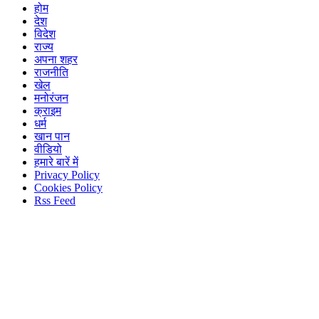
होम
देश
विदेश
राज्य
अपना शहर
राजनीति
खेल
मनोरंजन
क्राइम
धर्म
खान पान
वीडियो
हमारे बारें में
Privacy Policy
Cookies Policy
Rss Feed