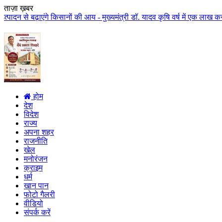
ताज़ा ख़बर
े किसानों की आय - मुख्यमंत्री डॉ. यादव कृषि वर्ष में एक लाख करोड़ से अधिक राश
होम
देश
विदेश
राज्य
अपना शहर
राजनीति
खेल
मनोरंजन
क्राइम
धर्म
खान पान
फोटो गैलरी
वीडियो
संपर्क करें