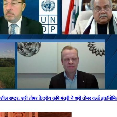
ल राष्ट्र: श्री तोमर केंद्रीय कृषि मंत्री ने श्री तोमर वर्ल्ड इकॉनो