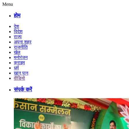
Menu
होम
देश
विदेश
राज्य
अपना शहर
राजनीति
खेल
मनोरंजन
क्राइम
धर्म
खान पान
वीडियो
संपर्क करें