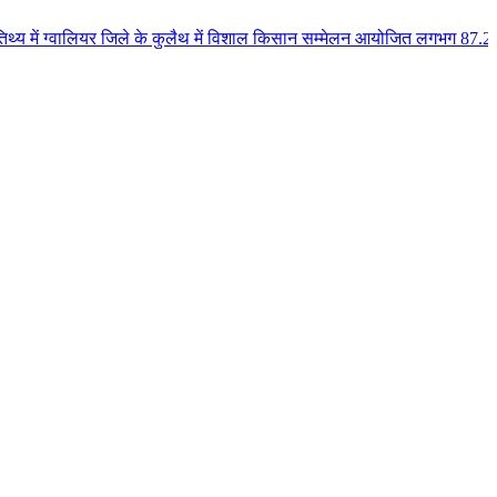
र जिले के कुलैथ में विशाल किसान सम्मेलन आयोजित लगभग 87.21 करोड़ लागत के 41 व