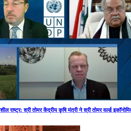
ल राष्ट्र: श्री तोमर केंद्रीय कृषि मंत्री ने श्री तोमर वर्ल्ड इकॉनो