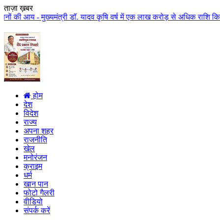
ताज़ा ख़बर
- मुख्यमंत्री डॉ. यादव कृषि वर्ष में एक लाख करोड़ से अधिक राशि किसान कल्याण प
होम
देश
विदेश
राज्य
अपना शहर
राजनीति
खेल
मनोरंजन
क्राइम
धर्म
खान पान
फोटो गैलरी
वीडियो
संपर्क करें