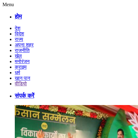
Menu
होम
देश
विदेश
राज्य
अपना शहर
राजनीति
खेल
मनोरंजन
क्राइम
धर्म
खान पान
वीडियो
संपर्क करें