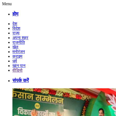
Menu
होम
देश
विदेश
राज्य
अपना शहर
राजनीति
खेल
मनोरंजन
क्राइम
धर्म
खान पान
वीडियो
संपर्क करें