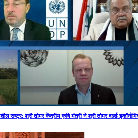
ल राष्ट्र: श्री तोमर केंद्रीय कृषि मंत्री ने श्री तोमर वर्ल्ड इकॉनो