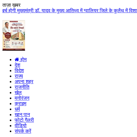
ताज़ा ख़बर
्री डॉ. यादव के मुख्य आतिथ्य में ग्वालियर जिले के कुलैथ में विशाल किसान सम्म
होम
देश
विदेश
राज्य
अपना शहर
राजनीति
खेल
मनोरंजन
क्राइम
धर्म
खान पान
फोटो गैलरी
वीडियो
संपर्क करें