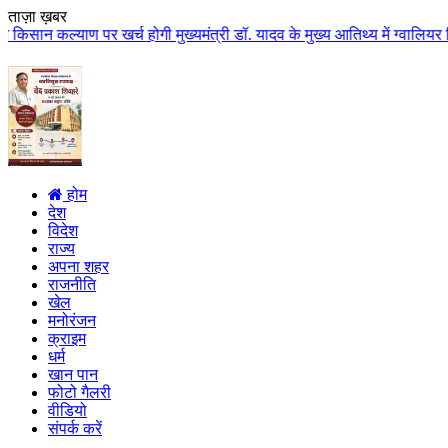
ताज़ा ख़बर
पर खर्च होगी मुख्यमंत्री डॉ. यादव के मुख्य आतिथ्य में ग्वालियर जिले के कुलैथ
होम
देश
विदेश
राज्य
अपना शहर
राजनीति
खेल
मनोरंजन
क्राइम
धर्म
खान पान
फोटो गैलरी
वीडियो
संपर्क करें