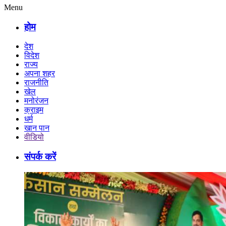
Menu
होम
देश
विदेश
राज्य
अपना शहर
राजनीति
खेल
मनोरंजन
क्राइम
धर्म
खान पान
वीडियो
संपर्क करें