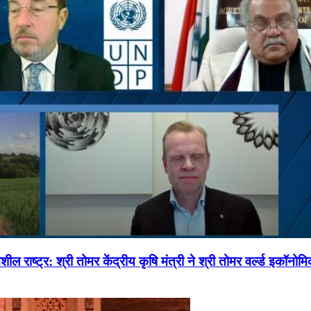
ल राष्ट्र: श्री तोमर केंद्रीय कृषि मंत्री ने श्री तोमर वर्ल्ड इकॉनो