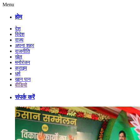
Menu
होम
देश
विदेश
राज्य
अपना शहर
राजनीति
खेल
मनोरंजन
क्राइम
धर्म
खान पान
वीडियो
संपर्क करें