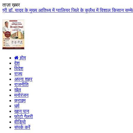
ताज़ा ख़बर
दव के मुख्य आतिथ्य में ग्वालियर जिले के कुलैथ में विशाल किसान सम्मेलन आयोजि
होम
देश
विदेश
राज्य
अपना शहर
राजनीति
खेल
मनोरंजन
क्राइम
धर्म
खान पान
फोटो गैलरी
वीडियो
संपर्क करें