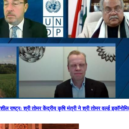
ल राष्ट्र: श्री तोमर केंद्रीय कृषि मंत्री ने श्री तोमर वर्ल्ड इकॉनो